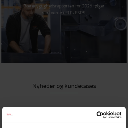
Bæredygtighedsrapporten for 2025 følger
rammerne i EU’s ESRS.
Nyheder og kundecases