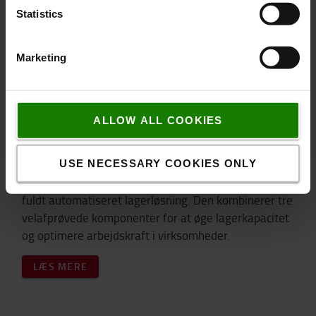
Statistics
Marketing
ALLOW ALL COOKIES
Swarm Automation Storage: Høj kapacitets
AGV- og shuttle-løsning
USE NECESSARY COOKIES ONLY
Toyota lancerer Swarm Automation Storage - en
fuldt automatiseret lagerløsning. Den kombinerer tre
velafprøvede komponenter for at øge lagerkapacitet
og optimere arbejdskraft i virksomheder.
LÆS MERE