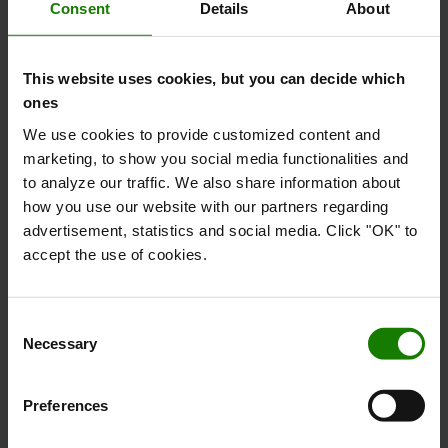
Consent
Details
About
This website uses cookies, but you can decide which
ones
We use cookies to provide customized content and
marketing, to show you social media functionalities and
EcoVadis Platin til Toyota
to analyze our traffic. We also share information about
how you use our website with our partners regarding
Vi er blevet vurderet blandt de 1 % bedste i verden
advertisement, statistics and social media. Click "OK" to
inden for ”Miljø”, ”Medarbejdere og
accept the use of cookies.
menneskerettigheder”, ”Etik” og ”Bæredygtigt
Indkøb”.
Consent
LÆS MERE
Necessary
Selection
Preferences