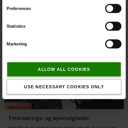
Er der reklamationsret på brugte trucks?
Preferences
Hvordan betaler jeg?
Statistics
Kan jeg prøve trucken inden jeg køber?
Marketing
ALLOW ALL COOKIES
USE NECESSARY COOKIES ONLY
Finansierings- og lejemuligheder
Her får du hurtigt og nemt forklaret alt, du skal vide