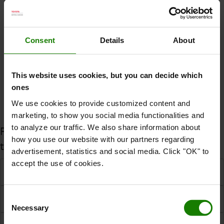
gælder vores arbejde med ‘Miljø’, ‘Medarbejdere og
menneskerettigheder’, ‘Etik’ og ‘Bæredygtigt Indkøb’.
Consent
Details
About
SE VIDEO
This website uses cookies, but you can decide which
ones
LÆS MERE
We use cookies to provide customized content and
marketing, to show you social media functionalities and
to analyze our traffic. We also share information about
Find svar på ofte stillede spørgsmål om brugte
how you use our website with our partners regarding
trucks
advertisement, statistics and social media. Click "OK" to
accept the use of cookies.
Hvor hurtigt kan I levere?
Kan jeg selv afhente?
Consent
Necessary
Selection