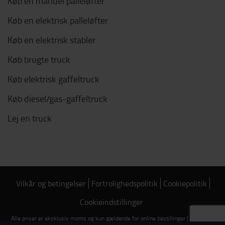
Køb en manuel palleløfter
Køb en elektrisk palleløfter
Køb en elektrisk stabler
Køb brugte truck
Køb elektrisk gaffeltruck
Køb diesel/gas-gaffeltruck
Lej en truck
Vilkår og betingelser
Fortrolighedspolitik
Cookiepolitik
Cookieindstillinger
Alle priser er eksklusiv moms og kun gældende for online bestillinger | Copyright