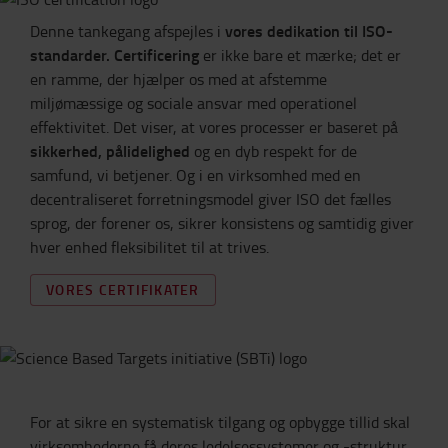
vores dedikation til ISO-
Denne tankegang afspejles i
standarder. Certificering
er ikke bare et mærke; det er
en ramme, der hjælper os med at afstemme
miljømæssige og sociale ansvar med operationel
effektivitet. Det viser, at vores processer er baseret på
sikkerhed, pålidelighed
og en dyb respekt for de
samfund, vi betjener. Og i en virksomhed med en
decentraliseret forretningsmodel giver ISO det fælles
sprog, der forener os, sikrer konsistens og samtidig giver
hver enhed fleksibilitet til at trives.
VORES CERTIFIKATER
For at sikre en systematisk tilgang og opbygge tillid skal
virksomhederne få deres ledelsessystemer og -struktur