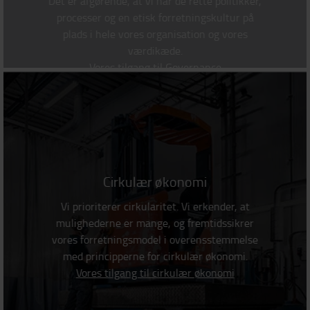
Det er afgørende, at vi har de rette politikker,
processer og en etisk forretningskultur på
plads i hele vores organisation og vores
værdikæde.
Vores tilgang til Governance
Cirkulær økonomi
Vi prioriterer cirkularitet. Vi erkender, at
mulighederne er mange, og fremtidssikrer
vores forretningsmodel i overensstemmelse
med principperne for cirkulær økonomi.
Vores tilgang til cirkulær økonomi