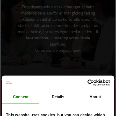
En virksomheds succes afhænger af dens
medarbejdere. Derfor er mangfoldighed og
inklusion en del af vores kulturelle vision. Vi
støtter fuldt ud de mennesker, der hjælper os
med at vokse, fra vores egne medarbejdere til
leverandører, kunder og vores lokale
samfund.
Vores sociale engagement
Consent
Details
About
Sundhed og sikkerhed
This website uses cookies, but you can decide which