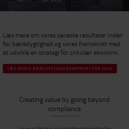
Læs mere om vores seneste resultater inden
for bæredygtighed og vores fremskridt med
at udvikle en strategi for cirkulær økonomi.
LÆS VORES BÆREDYGTIGHEDSRAPPORT FOR 2025
Creating value by going beyond
compliance
I over et årti har vi været førende inden for