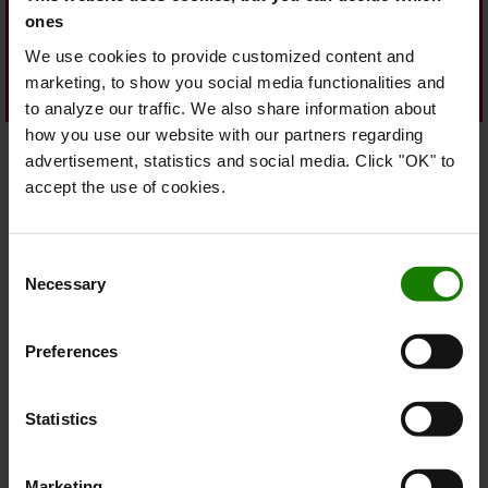
Alle vores bestræbelser på at forbedre vores
ones
gaffeltrucks, løsninger og processer har ét
We use cookies to provide customized content and
hovedfokus: at sikre maksimal sikkerhed for
marketing, to show you social media functionalities and
logistikken og dens medarbejdere.
to analyze our traffic. We also share information about
Vores sikkerhedssyn
how you use our website with our partners regarding
advertisement, statistics and social media. Click "OK" to
Vores strategiske
accept the use of cookies.
bæredygtighedsforpligtelser
miljø-, sociale og ledelsesmæssige
Vi integrerer
Consent
principper (ESG)
i vores daglige drift og kultur. Baseret
Necessary
Selection
på analyse af aktuelle data, ledelsesindsigt og
interessenters krav sætter vi klare mål for langsigtet
Preferences
værdi og compliance med særlig vægt på klimahandling
og social retfærdighed.
Statistics
Vi bidrager afgørende til samfundets bestræbelser på at
bekæmpe klimaforandringer gennem dekarbonisering
.
Vi stræber efter at reducere brugen af begrænsede
Marketing