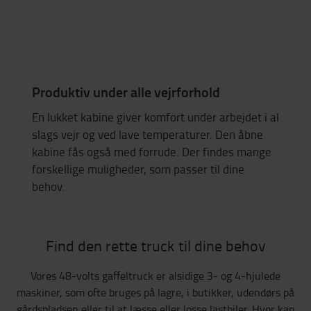
Produktiv under alle vejrforhold
En lukket kabine giver komfort under arbejdet i al
slags vejr og ved lave temperaturer. Den åbne
kabine fås også med forrude. Der findes mange
forskellige muligheder, som passer til dine
behov.
Find den rette truck til dine behov
Vores 48-volts gaffeltruck er alsidige 3- og 4-hjulede
maskiner, som ofte bruges på lagre, i butikker, udendørs på
gårdspladsen eller til at læsse eller losse lastbiler. Hvor kan