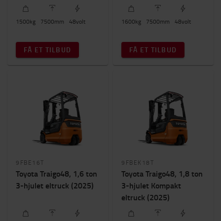
Kapacitet
1500kg
-
2000kg
1500
kg
7500
mm
48
volt
1600
kg
7500
mm
48
volt
Løftehøjde (mm)
FÅ ET TILBUD
FÅ ET TILBUD
7500mm
-
7501mm
Antal hjul
3
(8)
4
(6)
Byggehøjde
2000mm
-
2100mm
9FBE16T
9FBEK18T
Toyota Traigo48, 1,6 ton
Toyota Traigo48, 1,8 ton
3-hjulet eltruck (2025)
3-hjulet Kompakt
eltruck (2025)