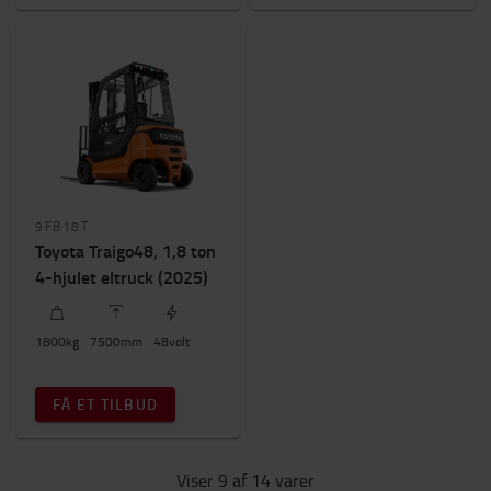
9FB18T
Toyota Traigo48, 1,8 ton
4-hjulet eltruck (2025)
1800
kg
7500
mm
48
volt
FÅ ET TILBUD
Viser 9 af 14 varer