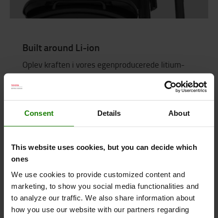
Built around Li-ion
Oplev kraften i vores egenproducerede litium-
ion-batterier, der er designet med et lille
batterirum, og som er kraftige nok til at holde dig
i gang gennem flere skift om dagen, alt sammen
til en rimelig pris.
Consent
Details
About
This website uses cookies, but you can decide which
Designet til føreren
ones
Vores Traigo_i-model har et unikt Toyota-design,
We use cookies to provide customized content and
som giver et rummeligt førerrum med ekstra
marketing, to show you social media functionalities and
to analyze our traffic. We also share information about
benplads og klassens bedste ergonomi.
how you use our website with our partners regarding