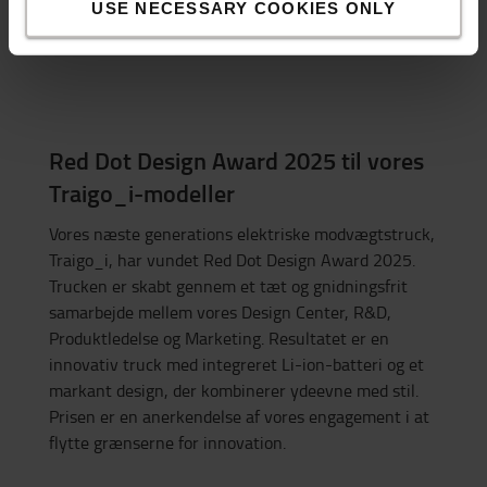
USE NECESSARY COOKIES ONLY
Red Dot Design Award 2025 til vores
Traigo_i-modeller
Vores næste generations elektriske modvægtstruck,
Traigo_i, har vundet Red Dot Design Award 2025.
Trucken er skabt gennem et tæt og gnidningsfrit
samarbejde mellem vores Design Center, R&D,
Produktledelse og Marketing. Resultatet er en
innovativ truck med integreret Li-ion-batteri og et
markant design, der kombinerer ydeevne med stil.
Prisen er en anerkendelse af vores engagement i at
flytte grænserne for innovation.