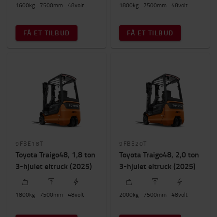
1600
kg
7500
mm
48
volt
1800
kg
7500
mm
48
volt
FÅ ET TILBUD
FÅ ET TILBUD
9FBE18T
9FBE20T
Toyota Traigo48, 1,8 ton
Toyota Traigo48, 2,0 ton
3-hjulet eltruck (2025)
3-hjulet eltruck (2025)
1800
kg
7500
mm
48
volt
2000
kg
7500
mm
48
volt