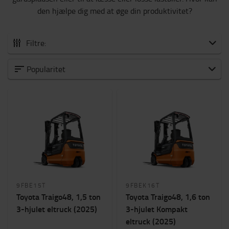
den hjælpe dig med at øge din produktivitet?
Filtre:
Alle elektriske gaffeltruck
Popularitet
0 til 1500 kg
1500 til 2000 kg
2000 til 5000 kg
6000 til 8000 kg
Hvilken anvendelse?
Produktion
(14)
Lagerhaller
(14)
9FBE15T
9FBEK16T
Udendørs
(6)
Toyota Traigo48, 1,5 ton
Toyota Traigo48, 1,6 ton
Smalgang
(3)
3-hjulet eltruck (2025)
3-hjulet Kompakt
eltruck (2025)