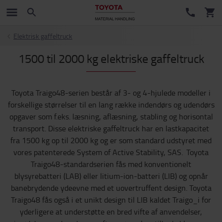
Elektrisk gaffeltruck
1500 til 2000 kg elektriske gaffeltruck
Toyota Traigo48-serien består af 3- og 4-hjulede modeller i
forskellige størrelser til en lang række indendørs og udendørs
opgaver som f.eks. læsning, aflæsning, stabling og horisontal
transport. Disse elektriske gaffeltruck har en lastkapacitet
fra 1500 kg op til 2000 kg og er som standard udstyret med
vores patenterede System of Active Stability, SAS. Toyota
Traigo48-standardserien fås med konventionelt
blysyrebatteri (LAB) eller litium-ion-batteri (LIB) og opnår
banebrydende ydeevne med et uovertruffent design. Toyota
Traigo48 fås også i et unikt design til LIB kaldet Traigo_i for
yderligere at understøtte en bred vifte af anvendelser,