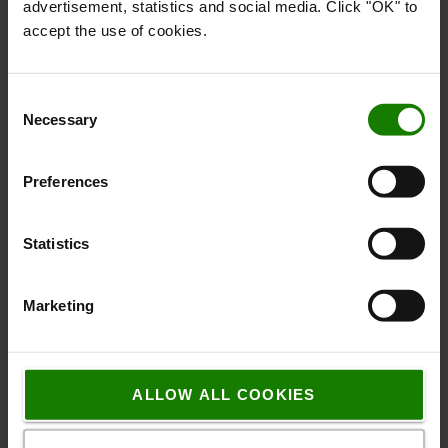
advertisement, statistics and social media. Click "OK" to
accept the use of cookies.
Lav støj og vibration
Operatørerne oplever en jævn og behagelig
Consent
kørsel med lav støj og vibrationer takket være
Necessary
Selection
den fuldt affjedrede kabine, som er monteret på
fire fuldt hævede dæmpere.
Preferences
Statistics
En følelse af åbenhed
Glastaget (ekstraudstyr), det lave
Marketing
instrumentbræt og hovedafskærmningens
slanke design giver fremragende udsyn.
ALLOW ALL COOKIES