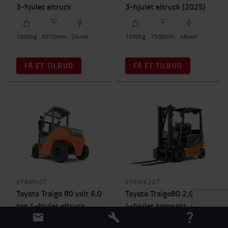
Smalgang
(3)
3-hjulet eltruck
3-hjulet eltruck (2025)
Kapacitet
1000
kg
6510
mm
24
volt
1500
kg
7500
mm
48
volt
1000kg
-
8000kg
FÅ ET TILBUD
FÅ ET TILBUD
Løftehøjde (mm)
6500mm
-
7500mm
Antal hjul
3
(11)
4
(23)
Byggehøjde
2000mm
-
2900mm
9FBM60T
9FBMK20T
Toyota Traigo 80 volt 6,0
Toyota Traigo80 2,0 ton
ton 4-hjulet eltruck
4-hjulet kompakt
eltruck