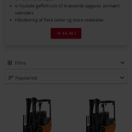
4-hjulede gaffeltruck til krævende opgaver, primært
udendørs
Håndtering af flere laster og store redskaber
SE ALT
Filtre:
Alle elektriske gaffeltruck
Popularitet
0 til 1500 kg
1500 til 2000 kg
2000 til 5000 kg
6000 til 8000 kg
Hvilken anvendelse?