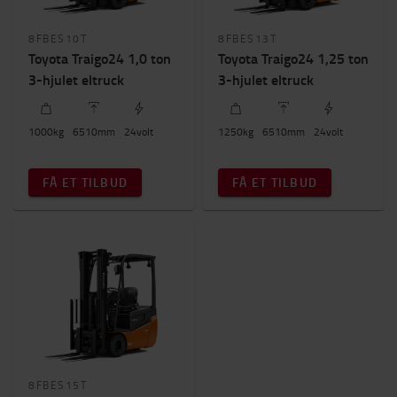
Produktion
(3)
Lagerhaller
(3)
8FBES10T
8FBES13T
Toyota Traigo24 1,0 ton
Toyota Traigo24 1,25 ton
Kapacitet
3-hjulet eltruck
3-hjulet eltruck
1000kg
-
1500kg
1000
kg
6510
mm
24
volt
1250
kg
6510
mm
24
volt
Løftehøjde (mm)
6500mm
-
6600mm
FÅ ET TILBUD
FÅ ET TILBUD
Antal hjul
3
(3)
Byggehøjde
2000mm
-
2100mm
8FBES15T