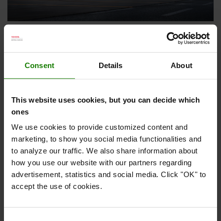
Hold ydeevnen oppe med vores
Consent
Details
About
energiløsninger
Vores komplette sortiment af elektriske gaffeltruck
This website uses cookies, but you can decide which
leveres med et udvalg af energiløsninger, der passer
ones
til din drift og præferencer: blysyre-batterier eller
We use cookies to provide customized content and
litium-ion-batterier.
marketing, to show you social media functionalities and
Litium-ion-batteriteknologi
er blevet en populær
to analyze our traffic. We also share information about
energikilde, da den leverer maksimal effekt hele
how you use our website with our partners regarding
tiden, er 30 % mere energieffektiv og giver mulighed
advertisement, statistics and social media. Click "OK" to
for lejlighedsvis opladning.
accept the use of cookies.
Vores erfaring vidner om pålidelighed, da vi har
samlet tusindvis af litium-ion-batterier in-house.
Consent