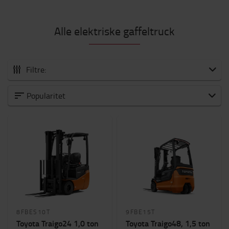
Alle elektriske gaffeltruck
Filtre:
Alle elektriske gaffeltruck
Popularitet
0 til 1500 kg
1500 til 2000 kg
2000 til 5000 kg
6000 til 8000 kg
Hvilken anvendelse?
Produktion
(34)
Lagerhaller
(34)
8FBES10T
9FBE15T
Udendørs
(23)
Toyota Traigo24 1,0 ton
Toyota Traigo48, 1,5 ton