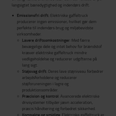
langsigtet bæredygtighed og indendørs drift.
Emissionsfri drift
: Elektriske gaffeltruck
producerer ingen emissioner, hvilket gør dem
perfekte til indendørs brug og miljøbevidste
virksomheder.
Lavere driftsomkostninger
: Med færre
bevægelige dele og intet behov for brændstof
kræver elektriske gaffeltruck mindre
vedligeholdelse og reducerer udgifterne på
lang sigt.
Støjsvag drift
: Deres lave støjniveau forbedrer
arbejdsforholdene og reducerer
støjforureningen i lagre og
produktionsområder.
Præcision og kontrol
: Avancerede elektriske
drivsystemer tilbyder jævn acceleration,
præcis håndtering og forbedret sikkerhed.
Kompakte og smidige
: Elektriske gaffeltruck er