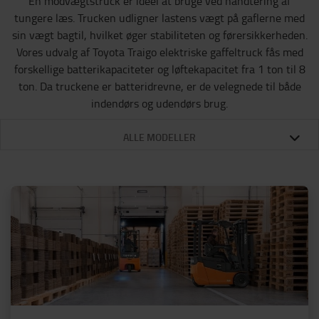
En modvægtstruck er ideel at bruge ved håndtering af
tungere læs. Trucken udligner ​​lastens vægt på gaflerne med
sin vægt bagtil, hvilket øger stabiliteten og førersikkerheden.
Vores udvalg af Toyota Traigo elektriske gaffeltruck fås med
forskellige batterikapaciteter og løftekapacitet fra 1 ton til 8
ton. Da truckene er batteridrevne, er de velegnede til både
indendørs og udendørs brug.
ALLE MODELLER