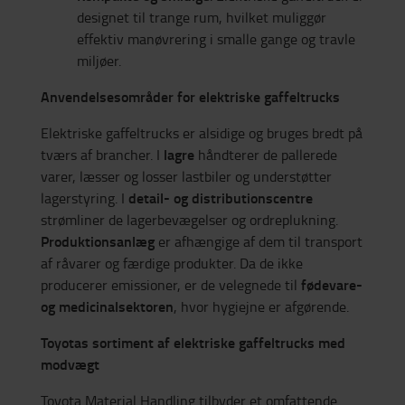
designet til trange rum, hvilket muliggør
effektiv manøvrering i smalle gange og travle
miljøer.
Anvendelsesområder for elektriske gaffeltrucks
Elektriske gaffeltrucks er alsidige og bruges bredt på
lagre
tværs af brancher. I
håndterer de pallerede
varer, læsser og losser lastbiler og understøtter
detail- og distributionscentre
lagerstyring. I
strømliner de lagerbevægelser og ordreplukning.
Produktionsanlæg
er afhængige af dem til transport
af råvarer og færdige produkter. Da de ikke
fødevare-
producerer emissioner, er de velegnede til
og medicinalsektoren
, hvor hygiejne er afgørende.
Toyotas sortiment af elektriske gaffeltrucks med
modvægt
Toyota Material Handling tilbyder et omfattende