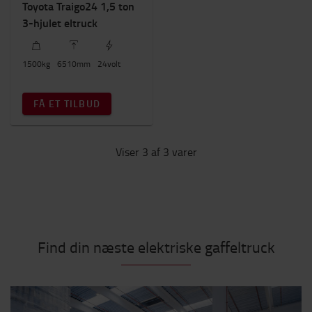
Toyota Traigo24 1,5 ton
3-hjulet eltruck
1500
kg
6510
mm
24
volt
FÅ ET TILBUD
Viser 3 af 3 varer
Find din næste elektriske gaffeltruck