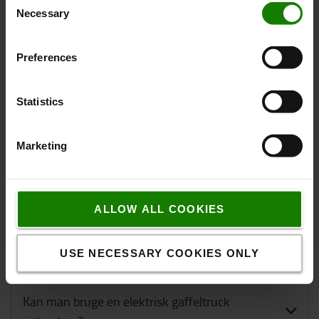
Endnu en fordel ved at bruge modulære batterier er
Necessary
Selection
den øgede fleksibilitet, når man designer en truck.
Traigo_i er designet med udgangspunkt i føreren og
giver klassens bedste komfort.
Preferences
FAQ & nyttige indsigter
Statistics
Her har vi samlet hyppige spørgsmål og svar om
Marketing
elektriske gaffeltruck for at hjælpe dig med at finde
din næste eltruck.
ALLOW ALL COOKIES
Betjening af elektriske gaffeltruck
USE NECESSARY COOKIES ONLY
Hvad er fordelene ved eltruck?
Kan man bruge en elektrisk gaffeltruck