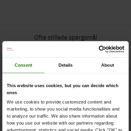
Ofte stillede spørgsmål
Hvad indebærer rådgivningen?
Consent
Details
About
Hvilke finansieringsmuligheder tilbydes?
This website uses cookies, but you can decide which
Kan jeg prøve Traigo48?
ones
We use cookies to provide customized content and
Hvem må deltage i en demonstration?
marketing, to show you social media functionalities and
to analyze our traffic. We also share information about
how you use our website with our partners regarding
Hvor lang tid skal jeg sætte af til en demonstration?
advertisement, statistics and social media. Click "OK" to