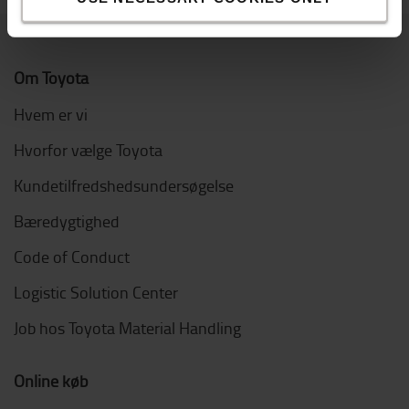
Om Toyota
Hvem er vi
Hvorfor vælge Toyota
Kundetilfredshedsundersøgelse
Bæredygtighed
Code of Conduct
Logistic Solution Center
Job hos Toyota Material Handling
Online køb