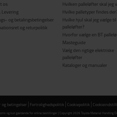
t os
Hvilken palleløfter skal jeg
& Levering
Hvilke palletyper findes der
gs- og betalingsbetingelser
Hvilke hjul skal jeg vælge ti
palleløfter?
tionsret og returpolitik
Hvorfor vælge en BT pallelø
Masteguide
Vælg den rigtige elektriske
palleløfter
Kataloger og manualer
r og betingelser
Fortrolighedspolitik
Cookiepolitik
Cookieindstill
 moms og kun gældende for online bestillinger | Copyright 2026 Toyota Material Handlin