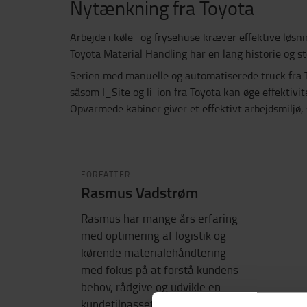
Nytænkning fra Toyota
Arbejde i køle- og frysehuse kræver effektive løsni
Toyota Material Handling har en lang historie og st
Serien med manuelle og automatiserede truck fra To
såsom I_Site og li-ion fra Toyota kan øge effektiv
Opvarmede kabiner giver et effektivt arbejdsmiljø
FORFATTER
Rasmus Vadstrøm
Rasmus har mange års erfaring
med optimering af logistik og
kørende materialehåndtering -
med fokus på at forstå kundens
behov, rådgive og udvikle en
kundetilpasset løsning. Jeg står