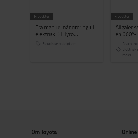
Produkter
Produkter
Fra manuel håndtering til
Allgaier s
elektrisk BT Tyro
en 360°-l
palleløfter: mere effektiv
Material H
Elektriske palleløftere
Reach tru
drift hos De Melkweg
logistikce
Elektrisk 
reoler
Om Toyota
Online