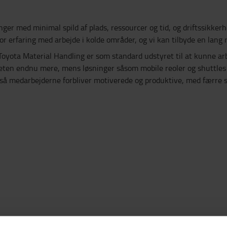
nger med minimal spild af plads, ressourcer og tid, og driftssikke
or erfaring med arbejde i kolde områder, og vi kan tilbyde en lang
yota Material Handling er som standard udstyret til at kunne arbej
iteten endnu mere, mens løsninger såsom mobile reoler og shuttles
, så medarbejderne forbliver motiverede og produktive, med færre 