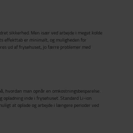
edret sikkerhed. Men især ved arbejde i meget kolde
iets effekttab er minimalt, og muligheden for
køres ud af frysehuset, jo færre problemer med
pel på, hvordan man opnår en omkostningsbesparelse.
g opladning inde i frysehuset. Standard Li-ion
muligt at oplade og arbejde i længere perioder ved