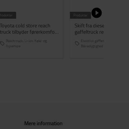
Produkter
Produkter
Toyota cold store reach
Skift fra diesel til elektris
truck tilbyder førerkomfort
gaffeltruck reducerer
hos Financière Saint-Louis
Danpals CO2-aftryk med
Reach truck, Li-ion, Køle- og
Elektrisk gaffeltruck, Li-ion,
79%
frysehuse
Bæredygtighed
Mere information