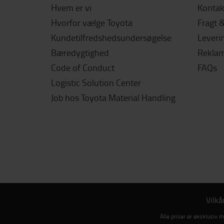
Hvem er vi
Kontak
Hvorfor vælge Toyota
Fragt 
Kundetilfredshedsundersøgelse
Leverin
Bæredygtighed
Reklama
Code of Conduct
FAQs
Logistic Solution Center
Job hos Toyota Material Handling
Vilkå
Alle priser er eksklusiv