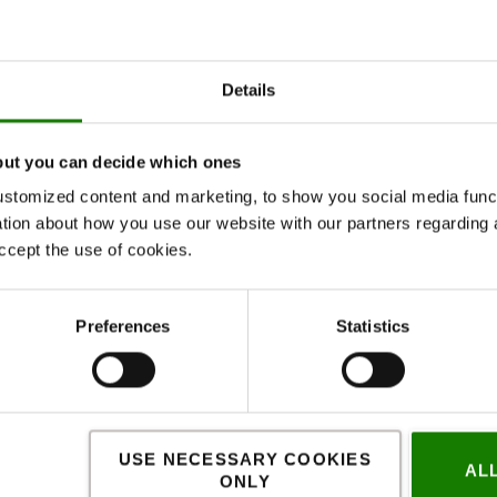
Details
but you can decide which ones
stomized content and marketing, to show you social media functi
ation about how you use our website with our partners regarding 
Relaterede artikler
ccept the use of cookies.
Preferences
Statistics
USE NECESSARY COOKIES
AL
ONLY
Produkter