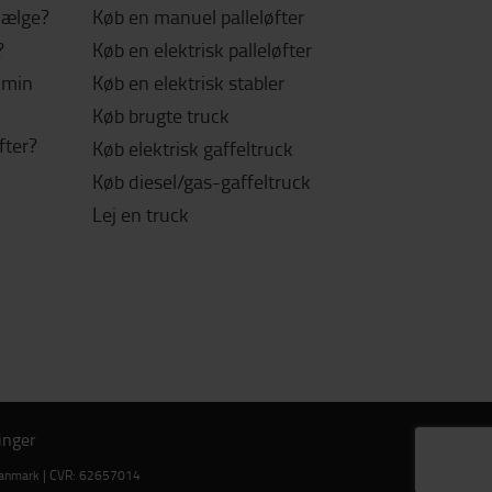
 vælge?
Køb en manuel palleløfter
?
Køb en elektrisk palleløfter
l min
Køb en elektrisk stabler
Køb brugte truck
fter?
Køb elektrisk gaffeltruck
Køb diesel/gas-gaffeltruck
Lej en truck
inger
g Danmark | CVR: 62657014