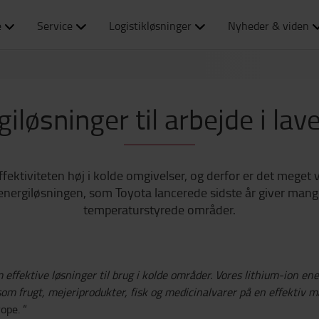
e
Service
Logistikløsninger
Nyheder & viden
giløsninger til arbejde i la
ektiviteten høj i kolde omgivelser, og derfor er det meget vi
nergiløsningen, som Toyota lancerede sidste år giver mange
temperaturstyrede områder.
 effektive løsninger til brug i kolde områder. Vores lithium-ion ene
om frugt, mejeriprodukter, fisk og medicinalvarer på en effektiv m
ope. “