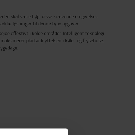
rheden skal være høj i disse krævende omgivelser.
 række løsninger til denne type opgaver.
de effektivt i kolde områder. Intelligent teknologi
 maksimerer pladsudnyttelsen i køle- og frysehuse.
sygedage.