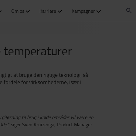
Om os
Karriere
Kampagner
ve temperaturer
gtigt at bruge den rigtige teknologi, så
 fordele for virksomhederne, især i
rgiløsning til brug i kolde områder vil være en
åde,
“ siger Sven Kruizenga, Product Manager