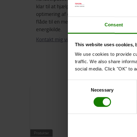
klar til at hjælpe dig med
optimering af din eksisterende
flåde til en mere bæredygtig
Consent
energikilde.
Kontakt mig via email
This website uses cookies, 
We use cookies to provide cu
traffic. We also share inform
social media. Click "OK" to a
Consent
Necessary
Selection
Produkter
Produkter