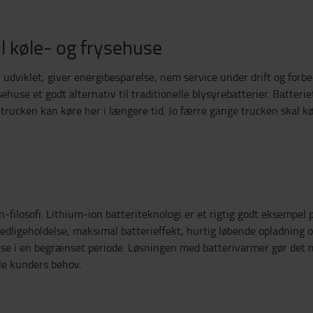
il køle- og frysehuse
 udviklet, giver energibesparelse, nem service under drift og forb
ysehuse et godt alternativ til traditionelle blysyrebatterier. Batter
at trucken kan køre her i længere tid. Jo færre gange trucken skal 
lean-filosofi. Lithium-ion batteriteknologi er et rigtig godt eksem
vedligeholdelse, maksimal batterieffekt, hurtig løbende opladning o
ehuse i en begrænset periode. Løsningen med batterivarmer gør det 
lle kunders behov.