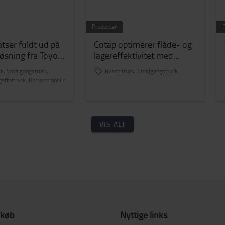
Produkter
atser fuldt ud på
Cotap optimerer flåde- og
øsning fra Toyota
lagereffektivitet med
andling til nyt
Toyota
ck, Smalgangstruck,
Reach truck, Smalgangstruck
nter.
gaffeltruck, Konventionelle
VIS ALT
 køb
Nyttige links