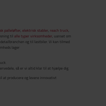
sk palleløfter
,
elektrisk stabler
,
reach truck
,
øsning til
alle typer virksomheder
, uanset om
 detailbranchen og til lastbiler. Vi kan tilmed
somheds lager
ruck.
rvedele, så er vi altid klar til at hjælpe dig.
il at producere og levere innovativt