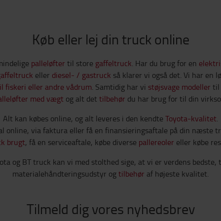
Køb eller lej din truck online
lmindelige
palleløfter
til store
gaffeltruck
. Har du brug for en
elektri
gaffeltruck
eller
diesel- / gastruck
så klarer vi også det. Vi har en l
il fiskeri eller andre vådrum
. Samtidig har vi
støjsvage modeller
til
alleløfter med vægt
og alt det
tilbehør
du har brug for til din virk
Alt kan købes online, og alt leveres i den kendte
Toyota-kvalitet
.
l online, via faktura eller få en finansieringsaftale på din næste t
ck brugt
, få en serviceaftale, købe diverse
pallereoler
eller købe rese
a og BT truck kan vi med stolthed sige, at vi er verdens bedste, t
materialehåndteringsudstyr og
tilbehør
af højeste kvalitet.
Tilmeld dig vores nyhedsbrev