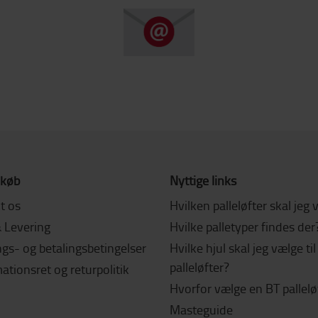
 køb
Nyttige links
t os
Hvilken palleløfter skal jeg
& Levering
Hvilke palletyper findes der
gs- og betalingsbetingelser
Hvilke hjul skal jeg vælge ti
palleløfter?
tionsret og returpolitik
Hvorfor vælge en BT pallelø
Masteguide