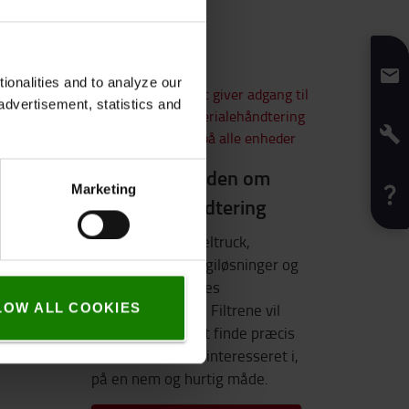
onalities and to analyze our
advertisement, statistics and
's
Din kilde til viden om
Marketing
materialehåndtering
ne
Få viden om gaffeltruck,
 de
automation, energiløsninger og
an
meget mere i vores
indholdsbibliotek. Filtrene vil
LOW ALL COOKIES
hjælpe dig med at finde præcis
ion.
det indhold du er interesseret i,
på en nem og hurtig måde.