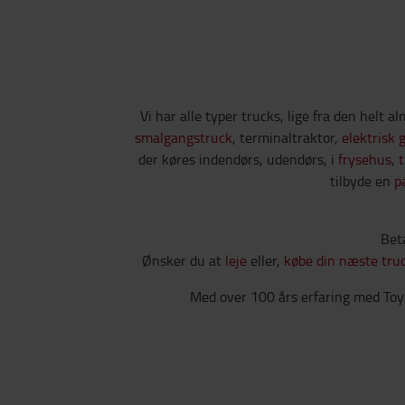
Vi har alle typer trucks, lige fra den helt a
smalgangstruck
, terminaltraktor,
elektrisk 
der køres indendørs, udendørs, i
frysehus
,
t
tilbyde en
p
Beta
Ønsker du at
leje
eller,
købe din næste tru
Med over 100 års erfaring med Toyot