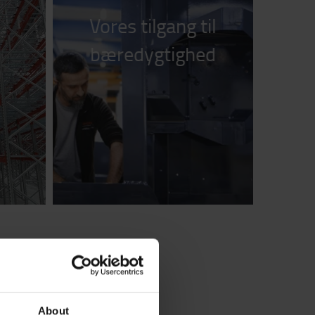
Vores tilgang til
bæredygtighed
About