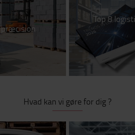
Top 8 logist
 præcision
Hvad kan vi gøre for dig ?