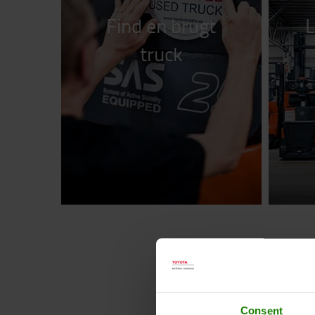
Find en brugt
L
truck
Consent