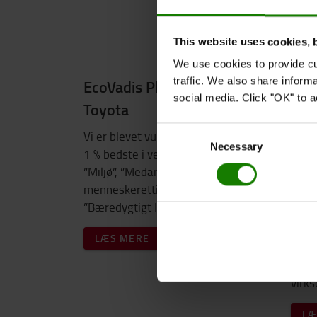
This website uses cookies, 
We use cookies to provide cu
traffic. We also share inform
EcoVadis Platin til
Swa
social media. Click "OK" to a
Toyota
Sto
AGV
Consent
Vi er blevet vurderet blandt de
Necessary
Selection
1 % bedste i verden inden for
Toyo
”Miljø”, ”Medarbejdere og
Autom
menneskerettigheder”, ”Etik” og
autom
”Bæredygtigt Indkøb”.
Den 
vela
LÆS MERE
at øg
optim
virk
LÆ