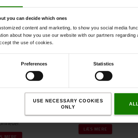
but you can decide which ones
stomized content and marketing, to show you social media functi
ation about how you use our website with our partners regarding 
rm Automation
SBTi validerer TMHE
ccept the use of cookies.
rage: Høj kapacitets
Net Zero mål inden
- og shuttle-løsning
FY2041
Preferences
Statistics
ta lancerer Swarm
Toyota Material Handling
ation Storage - en fuldt
Europe er glade for at kun
atiseret lagerløsning.
annoncere en ny milepæl -
kombinerer tre
har netop defineret sin
pl
fprøvede komponenter for
mod at nå Net Zero inden
USE NECESSARY COOKIES
AL
e lagerkapacitet og
FY2041 - ti år før sin ejer
ONLY
ere arbejdskraft i
Toyota Industries Corporat
somheder.
LÆS MERE
S MERE