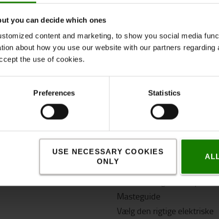
ntakte os via chatfunktionen, telefonnummer
70 220 260
eller e-m
but you can decide which ones
stomized content and marketing, to show you social media functi
ation about how you use our website with our partners regarding 
ccept the use of cookies.
Preferences
Statistics
 køb
Nyttige links
t os
Hvilken palleløfter skal jeg
& Levering
Hvilke palletyper findes der
USE NECESSARY COOKIES
gs- og betalingsbetingelser
Hvilke hjul skal jeg vælge ti
AL
ONLY
palleløfter?
tionsret og returpolitik
Hvorfor vælge en BT pallelø
Masteguide
Vælg den rigtige elektriske