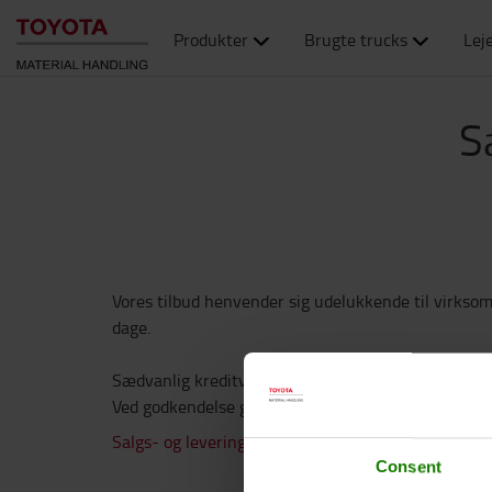
Produkter
Brugte trucks
Lej
S
Vores tilbud henvender sig udelukkende til virksom
dage.
Sædvanlig kreditvurdering. Alle ordrer er i henhold
Ved godkendelse giver du samtidig dit samtykke ti
Salgs- og leveringsbetingelser
Consent