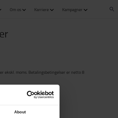
Om os
Karriere
Kampagner
er
er ekskl. moms. Betalingsbetingelser er netto 8
år under produktspecifikation.
mpelvis tilbudskampagner.
About