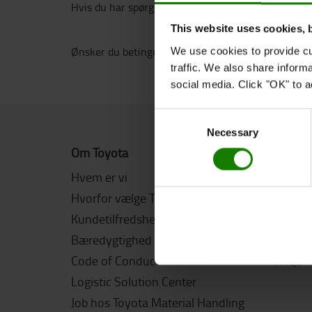
Hvis du har spørgsmål, er du velkommen til at ko
This website uses cookies, 
Ønsker du betingelserne på engelsk,
findes de her
We use cookies to provide cu
traffic. We also share inform
social media. Click "OK" to a
Consent
Necessary
Selection
Om Toyota
Online
Hvem er vi
Kontak
Hvorfor vælge Toyota
Fragt 
Kundetilfredshedsundersøgelse
Leverin
Bæredygtighed
Reklama
Code of Conduct
FAQs
Logistic Solution Center
Job hos Toyota Material Handling