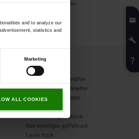
ail
T-Store@dk.toyota-industries.eu
onalities and to analyze our
advertisement, statistics and
Marketing
Mere information
 vælge?
Køb en manuel palleløfter
?
Køb en elektrisk palleløfter
l min
Køb en elektrisk stabler
LOW ALL COOKIES
Køb brugte truck
fter?
Køb elektrisk gaffeltruck
Køb diesel/gas-gaffeltruck
Lej en truck