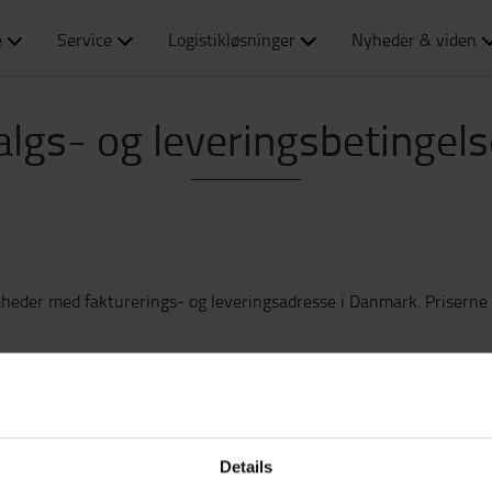
e
Service
Logistikløsninger
Nyheder & viden
algs- og leveringsbetingels
heder med fakturerings- og leveringsadresse i Danmark. Priserne 
 til vores gældende Salgs- og leveringsbetingelser. Leveringstid st
l at Toyota Material Handling må kontakte dig via email med ekse
Details