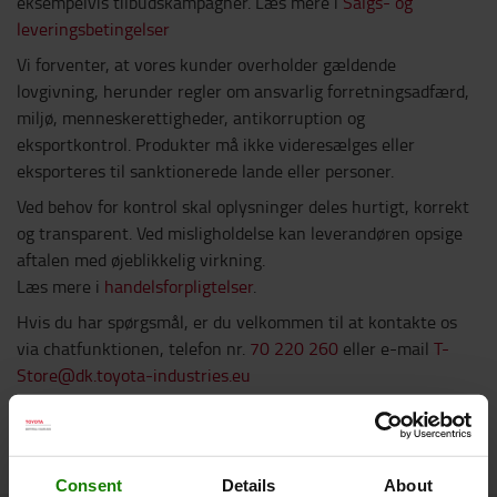
eksempelvis tilbudskampagner. Læs mere i
Salgs- og
leveringsbetingelser
Vi forventer, at vores kunder overholder gældende
lovgivning, herunder regler om ansvarlig forretningsadfærd,
miljø, menneskerettigheder, antikorruption og
eksportkontrol. Produkter må ikke videresælges eller
eksporteres til sanktionerede lande eller personer.
Ved behov for kontrol skal oplysninger deles hurtigt, korrekt
og transparent. Ved misligholdelse kan leverandøren opsige
aftalen med øjeblikkelig virkning.
Læs mere i
handelsforpligtelser
.
Hvis du har spørgsmål, er du velkommen til at kontakte os
via chatfunktionen, telefon nr.
70 220 260
eller e-mail
T-
Store@dk.toyota-industries.eu
Ønsker du betingelserne på engelsk,
findes de her
Consent
Details
About