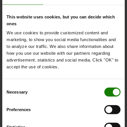
This website uses cookies, but you can decide which
Om Toyota
ones
Hvem er vi
We use cookies to provide customized content and
marketing, to show you social media functionalities and
Hvorfor vælge Toyota
to analyze our traffic. We also share information about
Kundetilfredshedsundersøgelse
how you use our website with our partners regarding
advertisement, statistics and social media. Click "OK" to
Bæredygtighed
accept the use of cookies.
Code of Conduct
Logistic Solution Center
Consent
Necessary
Selection
Job hos Toyota Material Handling
Preferences
Online køb
Kontakt os
Statistics