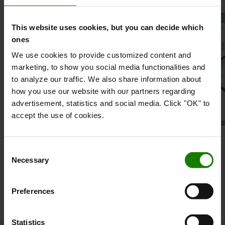
This website uses cookies, but you can decide which
ones
We use cookies to provide customized content and
marketing, to show you social media functionalities and
to analyze our traffic. We also share information about
how you use our website with our partners regarding
advertisement, statistics and social media. Click "OK" to
accept the use of cookies.
Hvis du har spørgsmål, eller hvis du er i tvivl om
hvilken mail du skal sende din henvendelse til, så kan
Consent
du benytte dig af kontaktbaren til højre, eller ringe til
Necessary
Selection
vores regnskabsafdeling på
47 337 918
.
Preferences
Statistics