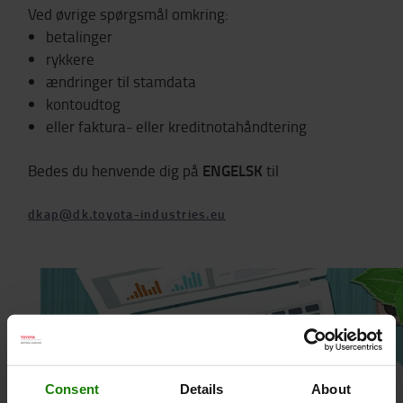
Ved øvrige spørgsmål omkring:
betalinger
rykkere
ændringer til stamdata
kontoudtog
eller faktura- eller kreditnotahåndtering
ENGELSK
Bedes du henvende dig på
til
dkap@dk.toyota-industries.eu
Consent
Details
About