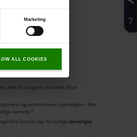
Marketing
LOW ALL COOKIES
e, eller fordi lageret ved siden af har
e: optimerer og automatiserer lageropgaver. Men
kellige markeder?
teknologier
ge flere faktorer kan forskellige