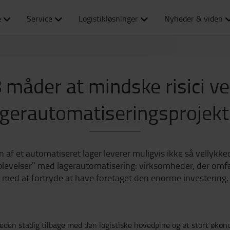
e
Service
Logistikløsninger
Nyheder & viden
 måder at mindske risici v
agerautomatiseringsprojekt
 af et automatiseret lager leverer muligvis ikke så vellykke
 oplevelser" med lagerautomatisering: virksomheder, der om
med at fortryde at have foretaget den enorme investering.
heden stadig tilbage med den logistiske hovedpine og et stort økono