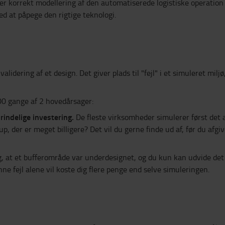
giver korrekt modellering af den automatiserede logistiske operati
med at påpege den rigtige teknologi.
validering af et design. Det giver plads til "fejl" i et simuleret mi
100 gange af 2 hovedårsager:
rindelige investering.
De fleste virksomheder simulerer først det a
p, der er meget billigere? Det vil du gerne finde ud af, før du afgi
, at et bufferområde var underdesignet, og du kun kan udvide det 
e fejl alene vil koste dig flere penge end selve simuleringen.