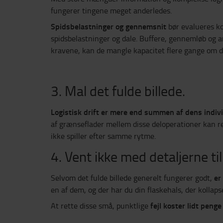
fungerer tingene meget anderledes.
Spidsbelastninger og gennemsnit
bør evalueres ko
spidsbelastninger og dale. Buffere, gennemløb og a
kravene, kan de mangle kapacitet flere gange om da
3. Mal det fulde billede.
Logistisk drift er mere end summen af dens indivi
af grænseflader mellem disse deloperationer kan res
ikke spiller efter samme rytme.
4. Vent ikke med detaljerne ti
er
Selvom det fulde billede generelt fungerer godt,
en af dem, og der har du din flaskehals, der kollaps
fejl koster lidt peng
At rette disse små, punktlige