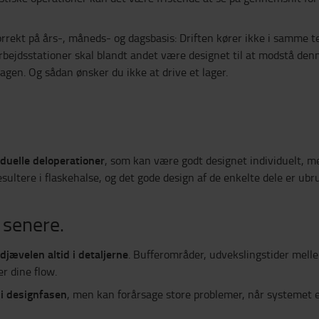
rrekt på års-, måneds- og dagsbasis: Driften kører ikke i samme te
rbejdsstationer skal blandt andet være designet til at modstå den
gen. Og sådan ønsker du ikke at drive et lager.
duelle deloperationer
, som kan være godt designet individuelt, m
ultere i flaskehalse, og det gode design af de enkelte dele er ubr
l senere.
 djævelen altid i detaljerne
. Bufferområder, udvekslingstider mell
er dine flow.
e i designfasen
, men kan forårsage store problemer, når systemet er