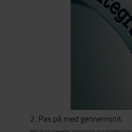
2. Pas på med gennemsnit.
Med store mængder information og komplekse logisti