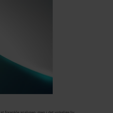
 forenkle analysen, men i det virkelige liv