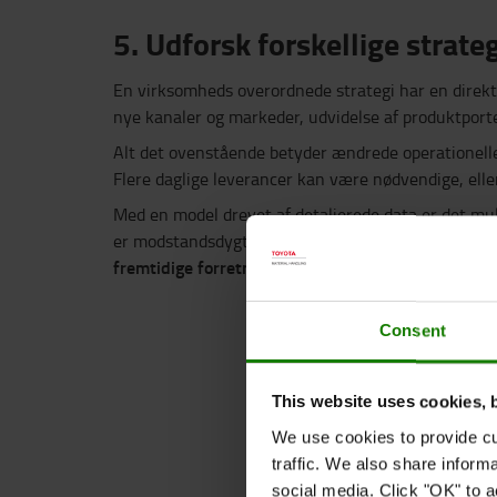
5. Udforsk forskellige strateg
En virksomheds overordnede strategi har en direkt
nye kanaler og markeder, udvidelse af produktporte
Alt det ovenstående betyder ændrede operationelle
Flere daglige leverancer kan være nødvendige, elle
Med en model drevet af detaljerede data er det mu
er modstandsdygtigt og i overensstemmelse med de
fremtidige forretningsscenarier. Det skal tjene dr
Consent
This website uses cookies, 
We use cookies to provide cu
traffic. We also share inform
social media. Click "OK" to a