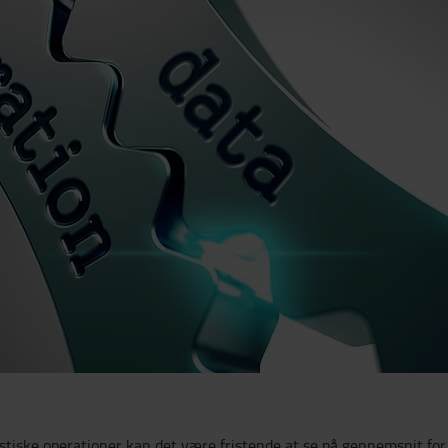
ske operationer kan det være fristende at se på gennemsnit for at