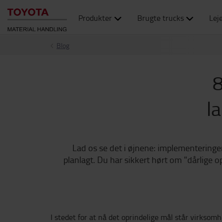
Produkter
Brugte trucks
Lej
Blog
8
l
Lad os se det i øjnene: implementeringen
planlagt. Du har sikkert hørt om "dårlige
I stedet for at nå det oprindelige mål står virksom