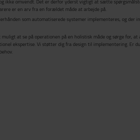
 og ikke omvendt. Det er derfor yderst vigtigt at sætte spørgsmåls
arere er en arv fra en forældet måde at arbejde på.
efterhånden som automatiserede systemer implementeres, og der ind
muligt at se på operationen på en holistisk måde og sørge for, at a
el ekspertise. Vi støtter dig fra design til implementering. Er du 
 behov.