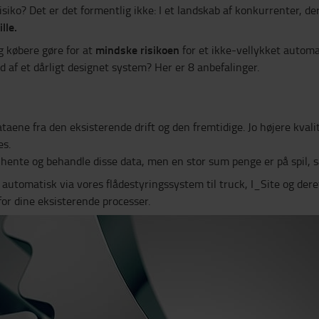
iko? Det er det formentlig ikke: I et landskab af konkurrenter, der
lle.
mindske risikoen
g købere gøre for at
for et ikke-vellykket autom
 af et dårligt designet system? Her er 8 anbefalinger.
taene fra den eksisterende drift og den fremtidige. Jo højere kvali
es.
 hente og behandle disse data, men en stor sum penge er på spil,
utomatisk via vores flådestyringssystem til truck, I_Site og deref
for dine eksisterende processer.