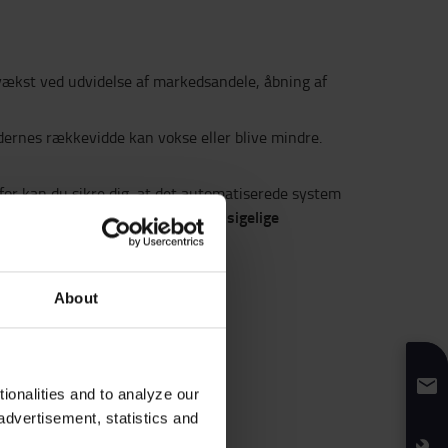
vækst ved udvidelse af markedsandele, åbning af
dernes rækkevidde kan vokse eller blive mindre.
rfor kan du sikre dig, at det automatiserede system
ormes, så den tilpasses de forudsigelige
About
onalities and to analyze our
advertisement, statistics and