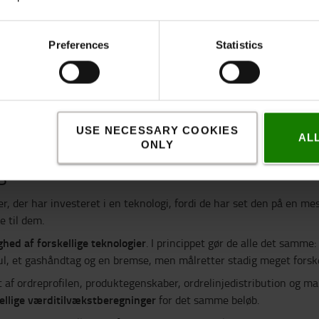
Preferences
Statistics
USE NECESSARY COOKIES
AL
ONLY
ier.
r, der har investeret i en teknologi, fordi de har set den på en mess
 til dem.
ghed af forskellige teknologier
. I princippet gør de alle det samm
4 hjul, et gashåndtag og en bremse, men målretter stadig meget fors
f ordreprofilen, produktegenskaber, ordrelinjedistribution og man
kellige værditilvækstberegninger
for det samme beløb.