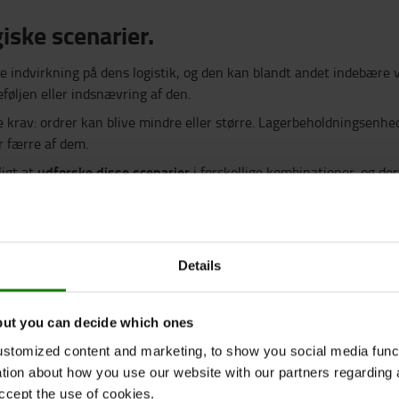
iske scenarier.
e indvirkning på dens logistik, og den kan blandt andet indebære 
føljen eller indsnævring af den.
 krav: ordrer kan blive mindre eller større. Lagerbeholdningsenhe
r færre af dem.
udforske disse scenarier
ligt at
i forskellige kombinationer, og de
Automatisering bør udf
n strategiske udvikling af virksomheden.
iften, ikke omvendt.
Details
but you can decide which ones
stomized content and marketing, to show you social media functi
ation about how you use our website with our partners regarding 
ccept the use of cookies.