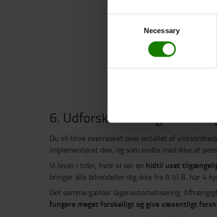
Consent
Necessary
Selection
6. Udforsk forskellige teknolog
Du vil blive overrasket over antallet af virksomhede
implementeret den, og som endte med ikke at passe
hidtil uset tilgængeli
Vi lever i tider, hvor vi ser en
bringer alle bilmodeller dig ikke fra A til B, har 
Det samme gælder lagerautomatisering. Afhængigt a
fungere meget forskelligt og give væsentligt fors