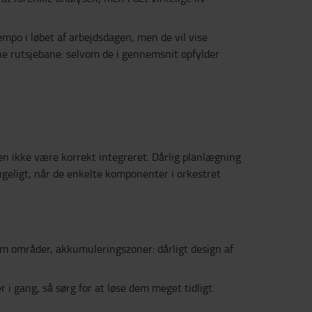
mpo i løbet af arbejdsdagen, men de vil vise
ne rutsjebane: selvom de i gennemsnit opfylder
en ikke være korrekt integreret. Dårlig planlægning
ugeligt, når de enkelte komponenter i orkestret
em områder, akkumuleringszoner: dårligt design af
 i gang, så sørg for at løse dem meget tidligt.