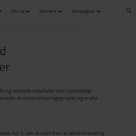
Om os
Karriere
Kampagner
ed
er
de og rentable resultater som oprindeligt
favnede et automatiseringsprojekt og endte
misk hul. Er det så vejen frem at afvise forandring