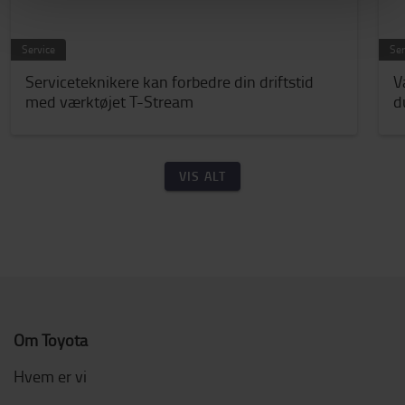
Service
Ser
Serviceteknikere kan forbedre din driftstid
V
med værktøjet T-Stream
d
VIS ALT
Om Toyota
Hvem er vi