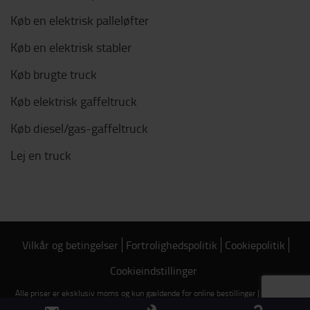
Køb en elektrisk palleløfter
Køb en elektrisk stabler
Køb brugte truck
Køb elektrisk gaffeltruck
Køb diesel/gas-gaffeltruck
Lej en truck
Vilkår og betingelser
Fortrolighedspolitik
Cookiepolitik
Cookieindstillinger
Alle priser er eksklusiv moms og kun gældende for online bestillinger | Copyright
2026 Toyota Material Handling Danmark | CVR: 62657014