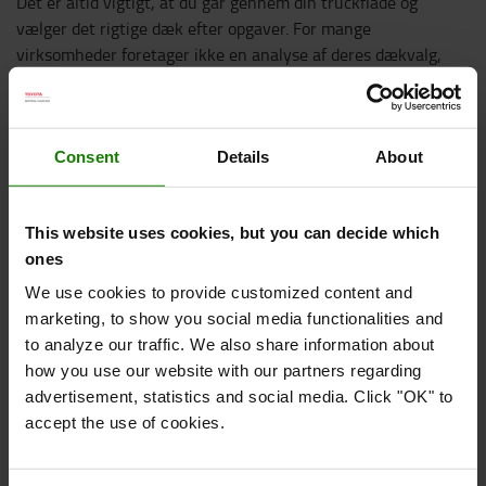
Det er altid vigtigt, at du går gennem din truckflåde og
vælger det rigtige dæk efter opgaver. For mange
virksomheder foretager ikke en analyse af deres dækvalg,
men de vælger rutinemæssigt eller tilfældigt. For de fleste
virksomheder er der penge at spare, samtidig med at du
forbedrer miljøpåvirkningen og øger sikkerheden i din
materialehåndtering.
Consent
Details
About
Vil du vide mere om, hvordan du kan forbedre din dæk- og
This website uses cookies, but you can decide which
totaløkonomi?
ones
DOWNLOAD DÆKGUIDEN
We use cookies to provide customized content and
marketing, to show you social media functionalities and
to analyze our traffic. We also share information about
how you use our website with our partners regarding
advertisement, statistics and social media. Click "OK" to
accept the use of cookies.