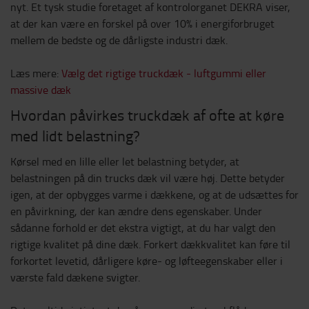
nyt. Et tysk studie foretaget af kontrolorganet DEKRA viser,
at der kan være en forskel på over 10% i energiforbruget
mellem de bedste og de dårligste industri dæk.
Læs mere:
Vælg det rigtige truckdæk - luftgummi eller
massive dæk
Hvordan påvirkes truckdæk af ofte at køre
med lidt belastning?
Kørsel med en lille eller let belastning betyder, at
belastningen på din trucks dæk vil være høj. Dette betyder
igen, at der opbygges varme i dækkene, og at de udsættes for
en påvirkning, der kan ændre dens egenskaber. Under
sådanne forhold er det ekstra vigtigt, at du har valgt den
rigtige kvalitet på dine dæk. Forkert dækkvalitet kan føre til
forkortet levetid, dårligere køre- og løfteegenskaber eller i
værste fald dækene svigter.