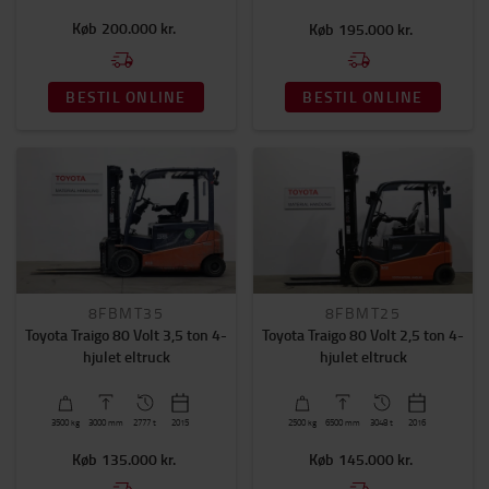
Køb
200.000 kr.
Køb
195.000 kr.
BESTIL ONLINE
BESTIL ONLINE
8FBMT35
8FBMT25
Toyota Traigo 80 Volt 3,5 ton 4-
Toyota Traigo 80 Volt 2,5 ton 4-
hjulet eltruck
hjulet eltruck
3500
kg
3000
mm
2777 t
2015
2500
kg
6500
mm
3048 t
2016
Køb
135.000 kr.
Køb
145.000 kr.