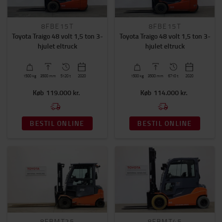
Kabine
8FBE15T
8FBE15T
Toyota Traigo 48 volt 1,5 ton 3-
Toyota Traigo 48 volt 1,5 ton 3-
Nej
(62)
hjulet eltruck
hjulet eltruck
1500
kg
3500
mm
5120 t
2020
1500
kg
3500
mm
6710 t
2020
Køb
119.000 kr.
Køb
114.000 kr.
BESTIL ONLINE
BESTIL ONLINE
8FBMT25
8FBMT45