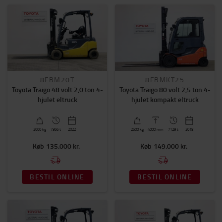
Pris
0kr.
-
695000kr.
Driftstimer
0
-
16200
8FBM20T
8FBMKT25
Årgang
Toyota Traigo 48 volt 2,0 ton 4-
Toyota Traigo 80 volt 2,5 ton 4-
2015
-
2024
hjulet eltruck
hjulet kompakt eltruck
Gaffellængde (mm)
2000
kg
7366 t
2022
2500
kg
4000
mm
7129 t
2018
1200
(27)
Køb
135.000 kr.
Køb
149.000 kr.
1600
(7)
1400
(7)
BESTIL ONLINE
BESTIL ONLINE
VIS MERE
Mast type