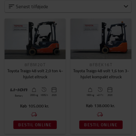
Alle brugte truck
Senest tilføjede
Elektriske gaffeltruck
Elektriske palleløftere
Diesel- og gastrucks
Palleløftere
Plukketruck
Reach trucks
Smalgangstruck
8FBM20T
8FBEK16T
Stablere
Toyota Traigo 48 volt 2,0 ton 4-
Toyota Traigo 48 volt 1,6 ton 3-
Trækkere
hjulet eltruck
hjulet kompakt eltruck
Løftehøjde (mm)
2500mm
-
6500mm
2000
kg
10052 t
2020
1600
kg
4317 t
2020
Battery
Køb
138.000 kr.
Køb
105.000 kr.
Kapacitet
1200kg
-
8000kg
BESTIL ONLINE
BESTIL ONLINE