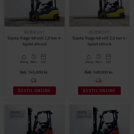
2-delt mast/friløft
(25)
3-delt mast/friløft
(22)
Duplex
(15)
Masttype
8FBM20T
8FBM20T
Toyota Traigo 48 volt 2,0 ton 4-
Toyota Traigo 48 volt 2,0 ton 4-
FSV_4700
(13)
hjulet eltruck
hjulet eltruck
FW_3300
(10)
FV_3300
(9)
2000
kg
5863 t
2023
2000
kg
5602 t
2023
VIS MERE
Køb
145.000 kr.
Køb
148.000 kr.
Friløft
BESTIL ONLINE
BESTIL ONLINE
Ja
(62)
Antal hjul
3
(23)
4
(35)
6
(4)