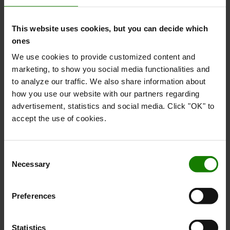
Viser 18 af 66 varer
This website uses cookies, but you can decide which
ones
VIS MERE
We use cookies to provide customized content and
marketing, to show you social media functionalities and
to analyze our traffic. We also share information about
how you use our website with our partners regarding
Kontakt brugtafdelingen
advertisement, statistics and social media. Click "OK" to
accept the use of cookies.
Har du brug for hjælp til at finde den helt
rigtige truck, sidder Jesper klar til at hjælpe dig.
Alternativt kan du udfylde en kontaktformular,
Consent
så vender vi tilbage til dig lynhurtigt, eller
Necessary
Selection
skrive til os i chatten.
Preferences
Statistics