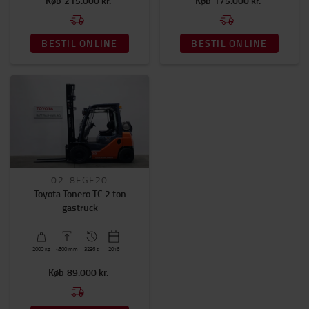
Køb
215.000 kr.
Køb
175.000 kr.
BESTIL ONLINE
BESTIL ONLINE
02-8FGF20
Toyota Tonero TC 2 ton
gastruck
2000
kg
4500
mm
3236 t
2016
Køb
89.000 kr.