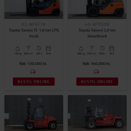
Plukketruck
Reach trucks
Smalgangstruck
02-8FGF18
40-8FD50N
Stablere
Toyota Tonero TC 1,8 ton LPG
Toyota Tonero 5,0 ton
Trækkere
truck
dieseltruck
Løftehøjde (mm)
3000mm
-
5500mm
1750
kg
3300
mm
1087 t
2018
5000
kg
3700
mm
5539 t
2015
Køb
130.000 kr.
Køb
340.000 kr.
Kapacitet
0kg
-
5000kg
BESTIL ONLINE
BESTIL ONLINE
Pris
0kr.
-
975000kr.
Driftstimer
1000
-
24400