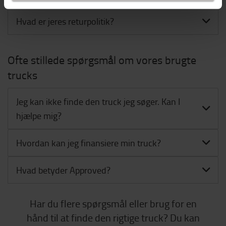
Hvad er jeres returpolitik?
Ofte stillede spørgsmål om vores brugte
trucks
Jeg kan ikke finde den truck jeg søger. Kan I
hjælpe mig?
Hvordan kan jeg finansiere min truck?
Hvad betyder Approved?
Har du flere spørgsmål eller brug for en
hånd til at finde den rigtige truck? Du kan