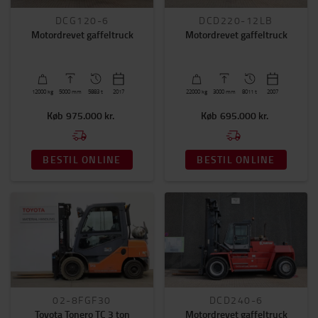
DCG120-6
DCD220-12LB
Årgang
Motordrevet gaffeltruck
Motordrevet gaffeltruck
1998
-
2021
Gaffellængde (mm)
12000
kg
5000
mm
5883 t
2017
22000
kg
3000
mm
8011 t
2007
1200
(4)
Køb
975.000 kr.
Køb
695.000 kr.
2400
(2)
3000
(1)
BESTIL ONLINE
BESTIL ONLINE
VIS MERE
Mast type
Duplex
(6)
2-delt mast/friløft
(3)
3-delt mast/friløft
(2)
02-8FGF30
DCD240-6
Drivmiddel
Toyota Tonero TC 3 ton
Motordrevet gaffeltruck