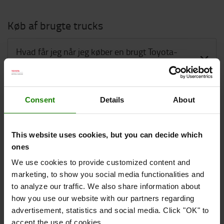
Køb af brugte trucks
Hvad får jeg når jeg køber en brugt Toyota-
truck?
Hvordan køber jeg en brugt truck online?
Consent
Details
About
Kan jeg få en servicehistorikrapport for en brugt
truck?
This website uses cookies, but you can decide which
ones
Hvilken reklamationsret er der på brugte
We use cookies to provide customized content and
trucks?
marketing, to show you social media functionalities and
to analyze our traffic. We also share information about
how you use our website with our partners regarding
Kan jeg leje eller få finansiering til en brugt
advertisement, statistics and social media. Click "OK" to
truck?
accept the use of cookies.