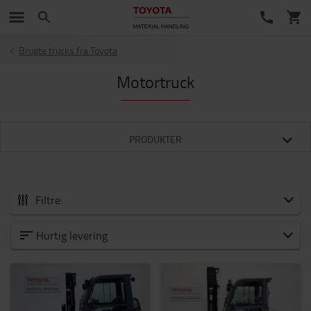
Brugte trucks fra Toyota
Motortruck
PRODUKTER
Filtre:
Alle brugte truck
Hurtig levering
Elektriske gaffeltruck
Elektriske palleløftere
Diesel- og gastrucks
Palleløftere