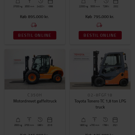
Ja
(11)
37000
kg
3500
mm
24322 t
1998
22000
kg
5000
mm
7266 t
2002
Kabine
Køb
895.000 kr.
Køb
795.000 kr.
Nej
(11)
BESTIL ONLINE
BESTIL ONLINE
C350H
02-8FGF18
Motordrevet gaffeltruck
Toyota Tonero TC 1,8 ton LPG
truck
3500
kg
3700
mm
1380 t
2016
1800
kg
4700
mm
1789 t
2021