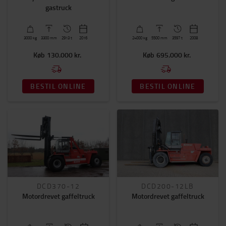
Diesel
(6)
gastruck
Gas
(4)
Elektrisk
(1)
3000
kg
3300
mm
2913 t
2016
24000
kg
5500
mm
3597 t
2008
Køb
130.000 kr.
Køb
695.000 kr.
Byggehøjde
2100mm
-
4600mm
BESTIL ONLINE
BESTIL ONLINE
Antal hjul
4
(6)
6
(5)
Transmission
2
(10)
HYDROSTATIC
(1)
DCD370-12
DCD200-12LB
Motordrevet gaffeltruck
Motordrevet gaffeltruck
Friløft