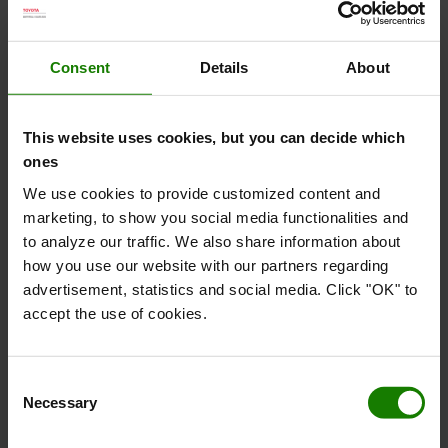
truck?
Hvilken reklamationsret er der på brugte
Consent
Details
About
trucks?
Kan jeg leje eller få finansiering til en brugt
This website uses cookies, but you can decide which
ones
truck?
We use cookies to provide customized content and
marketing, to show you social media functionalities and
Kan jeg få service på en brugt truck?
to analyze our traffic. We also share information about
how you use our website with our partners regarding
Hvor hurtigt kan I levere?
advertisement, statistics and social media. Click "OK" to
accept the use of cookies.
Ordre
Consent
Jeg er en privatperson – kan jeg købe fra jer?
Necessary
Selection