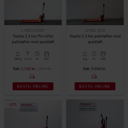
LHM230QP
LHM230Q
Toyota 2,3 ton Pro Lifter
Toyota 2,3 ton palleløfter med
palleløfter med quickløft
quickløft
2300
kg
170
mm
0 t
2022
0
kg
0 t
2025
Køb
2.730 kr.
3.900 kr.
Køb
3.500 kr.
BESTIL ONLINE
BESTIL ONLINE
-
30
%