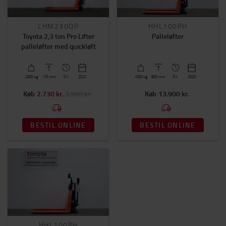
HHL100PH
LHM230QP
Palleløfter
Toyota 2,3 ton Pro Lifter
palleløfter med quickløft
1000
kg
800
mm
0 t
2020
2300
kg
170
mm
0 t
2022
Køb
13.900 kr.
Køb
2.730 kr.
3.900 kr.
BESTIL ONLINE
BESTIL ONLINE
HHL100PH