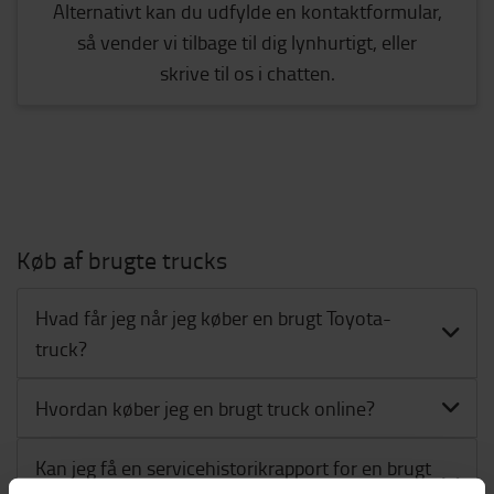
Alternativt kan du udfylde en kontaktformular,
så vender vi tilbage til dig lynhurtigt, eller
skrive til os i chatten.
Køb af brugte trucks
Hvad får jeg når jeg køber en brugt Toyota-
truck?
Hvordan køber jeg en brugt truck online?
Kan jeg få en servicehistorikrapport for en brugt