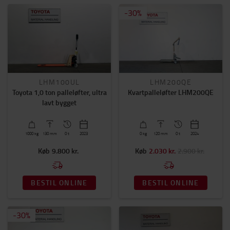
Årgang
-
30
%
2020
-
2025
Gaffellængde (mm)
1150
(4)
900
(2)
LHM100UL
LHM200QE
Toyota 1,0 ton palleløfter, ultra
Kvartpalleløfter LHM200QE
1190
(2)
lavt bygget
VIS MERE
1000
kg
130
mm
0 t
2023
0
kg
120
mm
0 t
2024
Køb
9.800 kr.
Køb
2.030 kr.
2.900 kr.
BESTIL ONLINE
BESTIL ONLINE
-
30
%