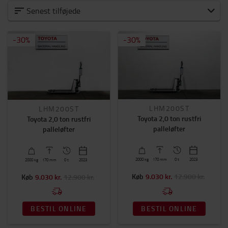
Alle brugte truck
Senest tilføjede
Elektriske gaffeltruck
-
30
%
-
30
%
Elektriske palleløftere
Diesel- og gastrucks
Palleløftere
Plukketruck
Reach trucks
Smalgangstruck
LHM200ST
LHM200ST
Stablere
Toyota 2,0 ton rustfri
Toyota 2,0 ton rustfri
Trækkere
palleløfter
palleløfter
Kapacitet
0kg
-
2300kg
2000
kg
170
mm
0 t
2023
2000
kg
170
mm
0 t
2023
Køb
9.030 kr.
12.900 kr.
Køb
9.030 kr.
12.900 kr.
Pris
0kr.
-
14000kr.
BESTIL ONLINE
BESTIL ONLINE