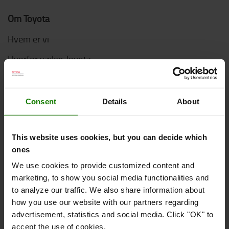
Om Toyota
Hvem er vi
Hvorfor vælge Toyota
Kundetilfredshedsundersøgelse
Bæredygtighed
Consent
Details
About
Code of Conduct
Logistic Solution Center
This website uses cookies, but you can decide which
ones
Job hos Toyota Material Handling
We use cookies to provide customized content and
marketing, to show you social media functionalities and
Online køb
to analyze our traffic. We also share information about
how you use our website with our partners regarding
Kontakt os
advertisement, statistics and social media. Click "OK" to
accept the use of cookies.
Fragt & Levering