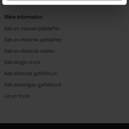
Kataloger og manualer
Mere information
Køb en manuel palleløfter
Køb en elektrisk palleløfter
Køb en elektrisk stabler
Køb brugte truck
Køb elektrisk gaffeltruck
Køb diesel/gas-gaffeltruck
Lej en truck