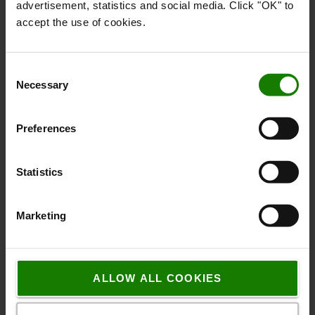
advertisement, statistics and social media. Click "OK" to
Kontakt os
accept the use of cookies.
Fragt & Levering
Consent
Leverings- og betalingsbetingelser
Necessary
Selection
Reklamationsret og returpolitik
Preferences
FAQs
Nyttige links
Statistics
Hvilken palleløfter skal jeg vælge?
Marketing
Hvilke palletyper findes der?
Hvilke hjul skal jeg vælge til min palleløfter?
ALLOW ALL COOKIES
Hvorfor vælge en BT palleløfter?
Masteguide