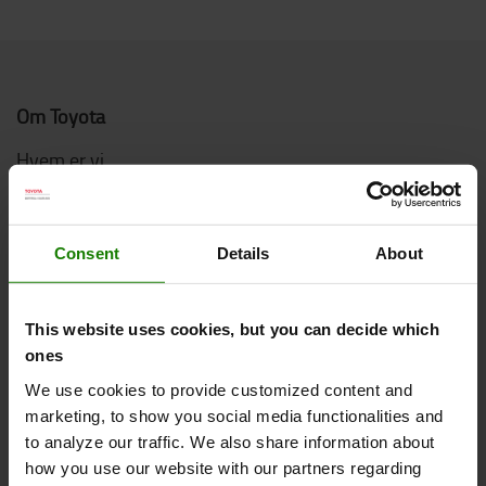
Om Toyota
Hvem er vi
Hvorfor vælge Toyota
Kundetilfredshedsundersøgelse
Consent
Details
About
Bæredygtighed
Code of Conduct
This website uses cookies, but you can decide which
ones
Logistic Solution Center
We use cookies to provide customized content and
Job hos Toyota Material Handling
marketing, to show you social media functionalities and
to analyze our traffic. We also share information about
how you use our website with our partners regarding
Online køb