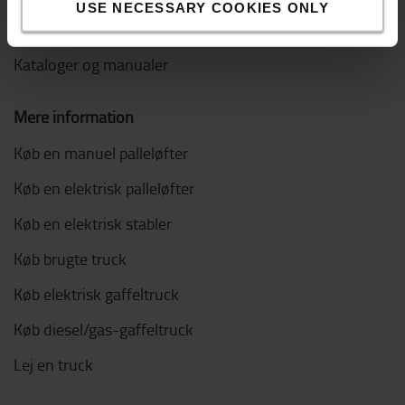
USE NECESSARY COOKIES ONLY
Vælg den rigtige elektriske palleløfter
Kataloger og manualer
Mere information
Køb en manuel palleløfter
Køb en elektrisk palleløfter
Køb en elektrisk stabler
Køb brugte truck
Køb elektrisk gaffeltruck
Køb diesel/gas-gaffeltruck
Lej en truck