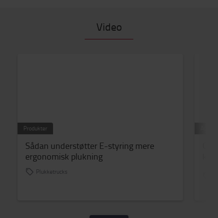
Video
Produkter
Automa
Sådan understøtter E-styring mere
Opl
ergonomisk plukning
konv
last
Plukketrucks
Ko
A