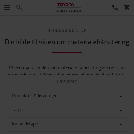
NYHEDSBIBLIOTEK
Din kilde til viden om materialehåndtering
Få den nyeste viden om materiale håndteringsemner som
automatisering, flådestyring, energi eller valg af gaffeltruck
Læs mere
ved at udforske vores bibliotek. Vores biblioteksfiltre
hjælper dig med nemt at finde nyheder, inspiration eller
Produkter & løsninger
indhold inden for den kategori, du er interesseret i.
Tags
Indholdstype