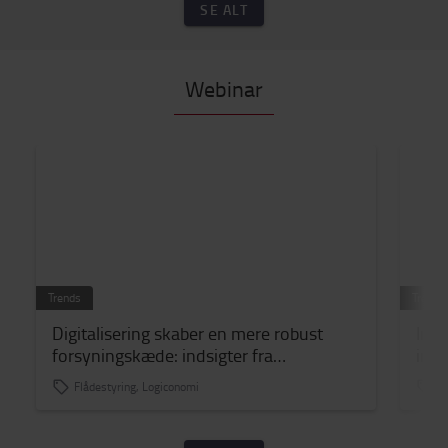
SE ALT
Webinar
Trends
Trends
Digitalisering skaber en mere robust
Inds
forsyningskæde: indsigter fra
inte
brancheledere
Flådestyring, Logiconomi
L