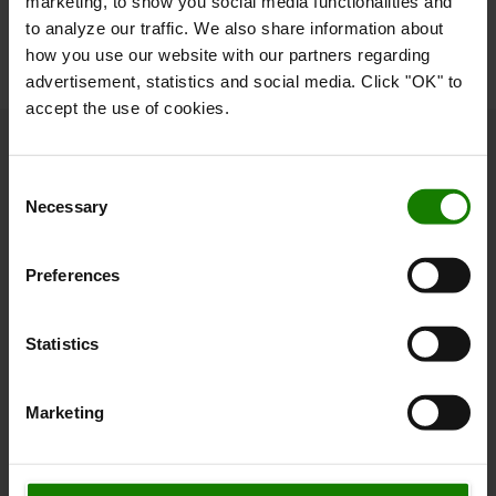
marketing, to show you social media functionalities and
to analyze our traffic. We also share information about
how you use our website with our partners regarding
SE ALT
advertisement, statistics and social media. Click "OK" to
accept the use of cookies.
Kundecase
Consent
Necessary
Selection
Preferences
Statistics
Produkter
Produk
Marketing
Fra manuel håndtering til elektrisk BT
Allg
Tyro palleløfter: mere effektiv drift hos
løsn
De Melkweg
nyt 
Elektriske palleløftere
Re