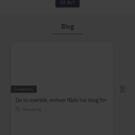
SE ALT
Blog
Connectivity
Connect
De to overblik, enhver flåde har brug for
Hvor
din
Flådestyring
Fl