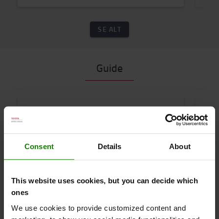
SE ALT
Guide
Consent
Details
About
Produkter
Produk
This website uses cookies, but you can decide which
Find den rette Toyota plukketruck til dit
Hvo
ones
lagerpluk
elek
We use cookies to provide customized content and
Plukketrucks
El