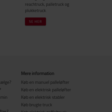
reachtruck, palletruck og
plukketruck.
SE HER
Mere information
 vælge?
Køb en manuel palleløfter
?
Køb en elektrisk palleløfter
l min
Køb en elektrisk stabler
Køb brugte truck
fter?