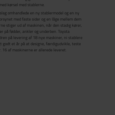
 med kørsel med stablerne.
rslag omhandlede en ny stablermodel og en ny
forsynet med faste sider og en låge mellem dem
erne stiger ud af maskinen, når den stadig kører,
er på fødder, ankler og underben. Toyota
dren på levering af 18 nye maskiner, ni stablere
t godt et år på at designe, færdigudvikle, teste
 16 af maskinerne er allerede leveret.