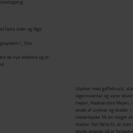
pizzatopping
d faste sider og låge
ngssystem I_Site
øre de nye stablere og el-
et.
Ulykker med gaffeltruck, sta
lagerinventar og varer bliver
mejeri, Rødkærsbro Mejeri, 
andel af ulykker og skader. 
medarbejder fik en meget alv
stabler. Det førte til, at ma
skulle arbejde på at forbedr