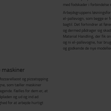
med fodskader i forbindelse
Arbejdsgruppens løsningsfo
el-pallevogn, som begge er 
bagtil. Det forhindrer at før
og dermed pådrager sig skad
Material Handling, der fik or
og ni el-pallevogne, har brug
og godkende de nye modeller.
e maskiner
ozzarellaost og pizzatopping
vogne, som tæller maskiner
gende. Fælles for dem er, at
åpladen og ud og ind ad
hed for at arbejde hurtigt