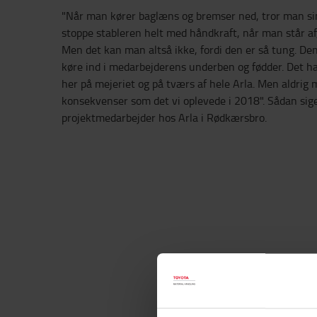
"Når man kører baglæns og bremser ned, tror man s
stoppe stableren helt med håndkraft, når man står af,
Men det kan man altså ikke, fordi den er så tung. Den
køre ind i medarbejderens underben og fødder. Det ha
her på mejeriet og på tværs af hele Arla. Men aldrig 
konsekvenser som det vi oplevede i 2018". Sådan sig
projektmedarbejder hos Arla i Rødkærsbro.