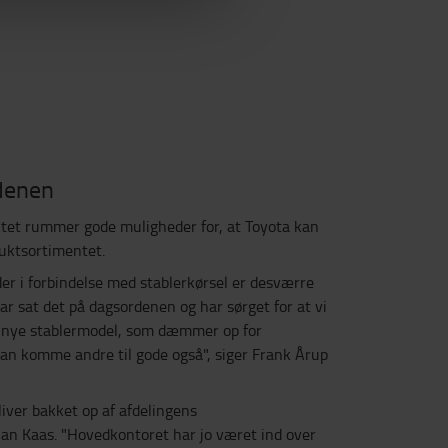
rdenen
tet rummer gode muligheder for, at Toyota kan
duktsortimentet.
er i forbindelse med stablerkørsel er desværre
r sat det på dagsordenen og har sørget for at vi
en nye stablermodel, som dæmmer op for
kan komme andre til gode også", siger Frank Årup
liver bakket op af afdelingens
an Kaas. "Hovedkontoret har jo været ind over