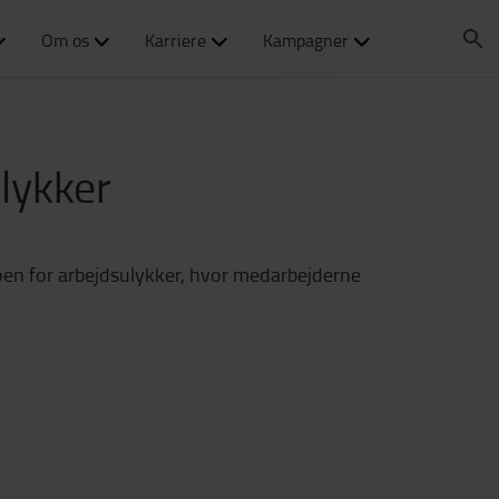
Om os
Karriere
Kampagner
lykker
koen for arbejdsulykker, hvor medarbejderne