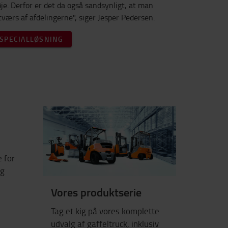
øje. Derfor er det da også sandsynligt, at man
 tværs af afdelingerne", siger Jesper Pedersen.
SPECIALLØSNING
e for
ag
Vores produktserie
Tag et kig på vores komplette
udvalg af gaffeltruck, inklusiv