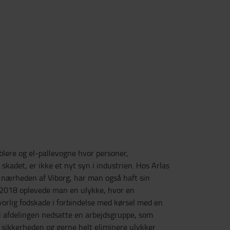
blere og el-pallevogne hvor personer,
 skadet, er ikke et nyt syn i industrien. Hos Arlas
i nærheden af Viborg, har man også haft sin
I 2018 oplevede man en ulykke, hvor en
orlig fodskade i forbindelse med kørsel med en
n i afdelingen nedsatte en arbejdsgruppe, som
e sikkerheden og gerne helt eliminere ulykker