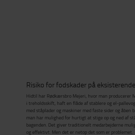
Risiko for fodskader på eksisterend
Hidtil har Rødkærsbro Mejeri, hvor man producerer M
i treholdsskift, haft en flåde af stablere og el-palle
med ståplader og maskiner med faste sider og åben ba
man har mulighed for hurtigt at stige op og ned af st
bagenden. Det giver traditionelt medarbejderne mulig
og effektivt. Men det er netop det som er problemet.