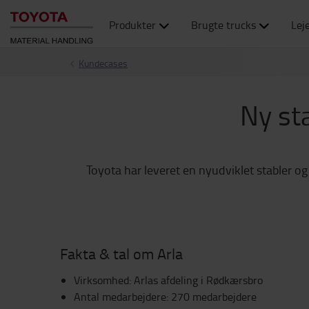
Produkter
Brugte trucks
Lej
Kundecases
Ny st
Toyota har leveret en nyudviklet stabler o
Fakta & tal om Arla
Virksomhed: Arlas afdeling i Rødkærsbro
Antal medarbejdere: 270 medarbejdere