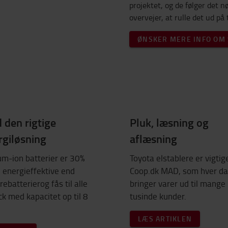
projektet, og de følger det n
overvejer, at rulle det ud på
ØNSKER MERE INFO OM 
 den rigtige
Pluk, læsning og
rgiløsning
aflæsning
um-ion batterier er 30%
Toyota elstablere er vigtig
 energieffektive end
Coop.dk MAD, som hver d
rebatterierog fås til alle
bringer varer ud til mange
ck med kapacitet op til 8
tusinde kunder.
LÆS ARTIKLEN