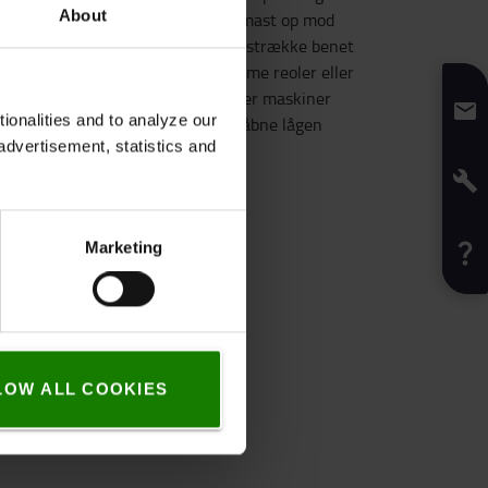
About
e en risiko for, at man kan blive mast op mod
amtidig kan man godt komme til at strække benet
allevognens bredde og dermed ramme reoler eller
n er meget uagtsom. Det forhindrer maskiner
onalities and to analyze our
n bagtil. Nu skal man simpelthen åbne lågen
advertisement, statistics and
Jesper Pedersen.
Marketing
LOW ALL COOKIES