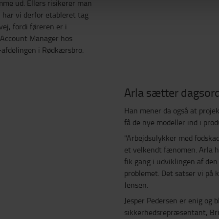
mme ud. Ellers risikerer man
 har vi derfor etableret tag
j, fordi føreren er i
l Account Manager hos
-afdelingen i Rødkærsbro.
Arla sætter dagso
Han mener da også at projek
få de nye modeller ind i pro
"Arbejdsulykker med fodskad
et velkendt fænomen. Arla ha
fik gang i udviklingen af d
problemet. Det satser vi på 
Jensen.
Jesper Pedersen er enig og b
sikkerhedsrepræsentant, Bri