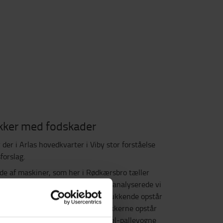
ykker med fodskader
er i Arlas hovedkvarter i Viby stor forståelse
forslag.
åde af maskiner, som her i Rødkærsbro tæller
, stablere og el-pallevogne. Og så analyserede vi
klusionen var, at fodskaderne udelukkende opstår
stablerne og el-pallevognene. Ulykkerne opstår
te tilfælde. Men for stablere og el-pallevogne