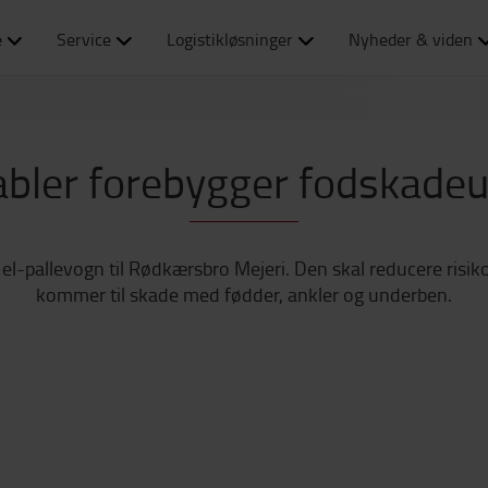
e
Service
Logistikløsninger
Nyheder & viden
abler forebygger fodskadeu
g el-pallevogn til Rødkærsbro Mejeri. Den skal reducere risi
kommer til skade med fødder, ankler og underben.