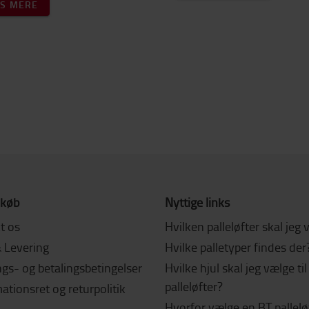
S MERE
 køb
Nyttige links
t os
Hvilken palleløfter skal jeg
& Levering
Hvilke palletyper findes der
gs- og betalingsbetingelser
Hvilke hjul skal jeg vælge ti
palleløfter?
tionsret og returpolitik
Hvorfor vælge en BT pallelø