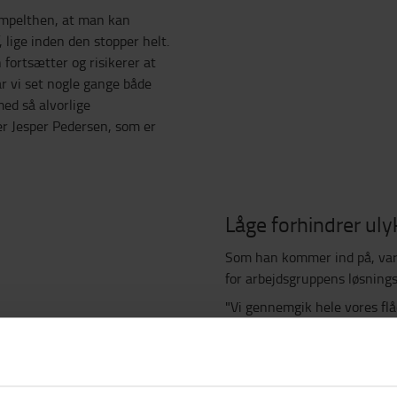
impelthen, at man kan
 lige inden den stopper helt.
 fortsætter og risikerer at
r vi set nogle gange både
med så alvorlige
er Jesper Pedersen, som er
Låge forhindrer ul
Som han kommer ind på, var d
for arbejdsgruppens løsnings
"Vi gennemgik hele vores fl
både reachtruck, gaffeltruck
de ulykker, vi har haft. Kon
i forbindelse med brugen af 
hovedsageligt som i det nævn