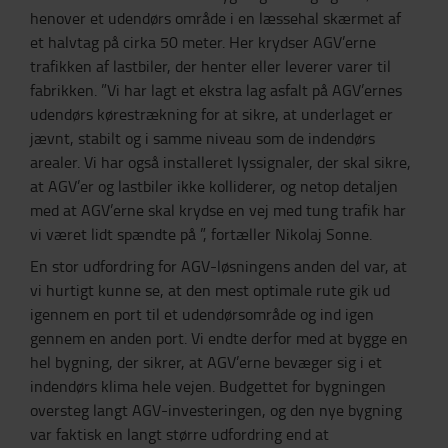
henover et udendørs område i en læssehal skærmet af
et halvtag på cirka 50 meter. Her krydser AGV’erne
trafikken af lastbiler, der henter eller leverer varer til
fabrikken. ”Vi har lagt et ekstra lag asfalt på AGV’ernes
udendørs kørestrækning for at sikre, at underlaget er
jævnt, stabilt og i samme niveau som de indendørs
arealer. Vi har også installeret lyssignaler, der skal sikre,
at AGV’er og lastbiler ikke kolliderer, og netop detaljen
med at AGV’erne skal krydse en vej med tung trafik har
vi været lidt spændte på ”, fortæller Nikolaj Sonne.
En stor udfordring for AGV-løsningens anden del var, at
vi hurtigt kunne se, at den mest optimale rute gik ud
igennem en port til et udendørsområde og ind igen
gennem en anden port. Vi endte derfor med at bygge en
hel bygning, der sikrer, at AGV’erne bevæger sig i et
indendørs klima hele vejen. Budgettet for bygningen
oversteg langt AGV-investeringen, og den nye bygning
var faktisk en langt større udfordring end at