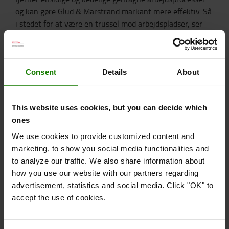
og kan gøre Glud & Marstrand markant mere effektiv. Så
i stedet for at være en trussel mod arbejdspladser, ser
organisationen automatisering som en beskyttelse af
arbejdspladser, fordi forretningen bliver mere
konkurrencedygtig.
Consent
Details
About
Kan automatiserede gaffeltruck også være med til at
optimere dit lager?
Se mere her >>
This website uses cookies, but you can decide which
Fordele ved AGV-løsningen
ones
We use cookies to provide customized content and
Højere arbejdsmiljømæssig sikkerhed.
marketing, to show you social media functionalities and
Mindre ensidigt gentaget arbejde for truckførere.
to analyze our traffic. We also share information about
Mere fagligt udfordrende arbejdsindhold.
how you use our website with our partners regarding
Højere og mere stabil transportkapacitet der kører
advertisement, statistics and social media. Click "OK" to
24/7/365 uden at blive træt og ukoncentreret.
accept the use of cookies.
AGV’erne kan nemt programmeres til at køre nye
ruter.
Er forberedt til integration med Glud & Marstrands