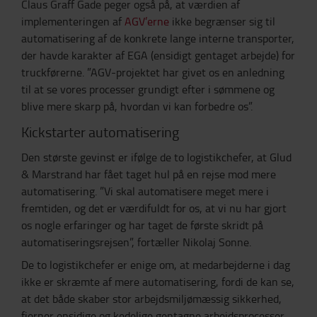
Claus Graff Gade peger også på, at værdien af
implementeringen af
AGV’erne
ikke begrænser sig til
automatisering af de konkrete lange interne transporter,
der havde karakter af EGA (ensidigt gentaget arbejde) for
truckførerne. ”AGV-projektet har givet os en anledning
til at se vores processer grundigt efter i sømmene og
blive mere skarp på, hvordan vi kan forbedre os”.
Kickstarter automatisering
Den største gevinst er ifølge de to logistikchefer, at Glud
& Marstrand har fået taget hul på en rejse mod mere
automatisering. ”Vi skal automatisere meget mere i
fremtiden, og det er værdifuldt for os, at vi nu har gjort
os nogle erfaringer og har taget de første skridt på
automatiseringsrejsen”, fortæller Nikolaj Sonne.
De to logistikchefer er enige om, at medarbejderne i dag
ikke er skræmte af mere automatisering, fordi de kan se,
at det både skaber stor arbejdsmiljømæssig sikkerhed,
fjerner ensidige og kedelige gentagne arbejdsprocesser