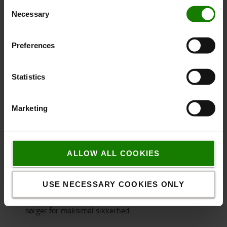
Consent
SAP-system.
Necessary
Selection
AGV’erne vænner organisationen til at arbejde med
robotter og tænke automatisering ind i den videre
udvikling.
Preferences
Fakta om AGV-løsningen
Statistics
To førerløse trucks (AGV)
Automatisk ladning
Marketing
AGV’erne kører 6-8 timer på én opladning, som tager
cirka 30 minutter.
Rullebaner til opmagasinering af paller, som AGV’erne
selv henter.
ALLOW ALL COOKIES
AGV’erne henter og placerer på gulv eller rullebaner
Længste rute er 565 meter, køretid under 10
USE NECESSARY COOKIES ONLY
minutter.
Kørehastigheden er 6 km/t, og scannere og sensorer
sørger for maksimal sikkerhed.