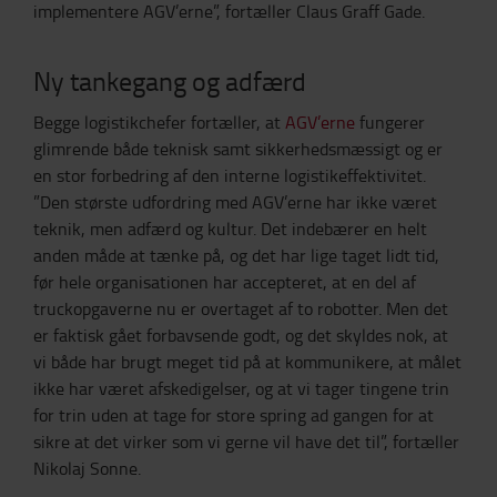
implementere AGV’erne”, fortæller Claus Graff Gade.
Ny tankegang og adfærd
Begge logistikchefer fortæller, at
AGV’erne
fungerer
glimrende både teknisk samt sikkerhedsmæssigt og er
en stor forbedring af den interne logistikeffektivitet.
”Den største udfordring med AGV’erne har ikke været
teknik, men adfærd og kultur. Det indebærer en helt
anden måde at tænke på, og det har lige taget lidt tid,
før hele organisationen har accepteret, at en del af
truckopgaverne nu er overtaget af to robotter. Men det
er faktisk gået forbavsende godt, og det skyldes nok, at
vi både har brugt meget tid på at kommunikere, at målet
ikke har været afskedigelser, og at vi tager tingene trin
for trin uden at tage for store spring ad gangen for at
sikre at det virker som vi gerne vil have det til”, fortæller
Nikolaj Sonne.