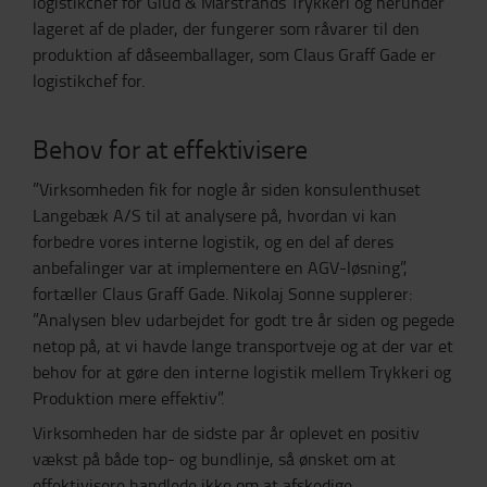
logistikchef for Glud & Marstrands Trykkeri og herunder
lageret af de plader, der fungerer som råvarer til den
produktion af dåseemballager, som Claus Graff Gade er
logistikchef for.
Behov for at effektivisere
”Virksomheden fik for nogle år siden konsulenthuset
Langebæk A/S til at analysere på, hvordan vi kan
forbedre vores interne logistik, og en del af deres
anbefalinger var at implementere en AGV-løsning”,
fortæller Claus Graff Gade. Nikolaj Sonne supplerer:
”Analysen blev udarbejdet for godt tre år siden og pegede
netop på, at vi havde lange transportveje og at der var et
behov for at gøre den interne logistik mellem Trykkeri og
Produktion mere effektiv”.
Virksomheden har de sidste par år oplevet en positiv
vækst på både top- og bundlinje, så ønsket om at
effektivisere handlede ikke om at afskedige