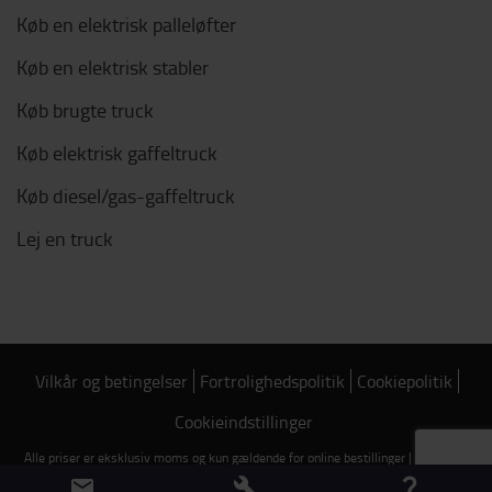
Køb en elektrisk palleløfter
Køb en elektrisk stabler
Køb brugte truck
Køb elektrisk gaffeltruck
Køb diesel/gas-gaffeltruck
Lej en truck
Vilkår og betingelser
Fortrolighedspolitik
Cookiepolitik
Cookieindstillinger
Alle priser er eksklusiv moms og kun gældende for online bestillinger | Copyright
2026 Toyota Material Handling Danmark | CVR: 62657014