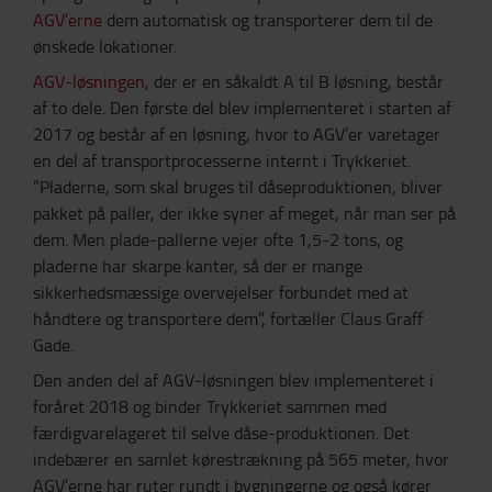
AGV’erne
dem automatisk og transporterer dem til de
ønskede lokationer.
AGV-løsningen
, der er en såkaldt A til B løsning, består
af to dele. Den første del blev implementeret i starten af
2017 og består af en løsning, hvor to AGV’er varetager
en del af transportprocesserne internt i Trykkeriet.
”Pladerne, som skal bruges til dåseproduktionen, bliver
pakket på paller, der ikke syner af meget, når man ser på
dem. Men plade-pallerne vejer ofte 1,5-2 tons, og
pladerne har skarpe kanter, så der er mange
sikkerhedsmæssige overvejelser forbundet med at
håndtere og transportere dem”, fortæller Claus Graff
Gade.
Den anden del af AGV-løsningen blev implementeret i
foråret 2018 og binder Trykkeriet sammen med
færdigvarelageret til selve dåse-produktionen. Det
indebærer en samlet kørestrækning på 565 meter, hvor
AGV’erne har ruter rundt i bygningerne og også kører