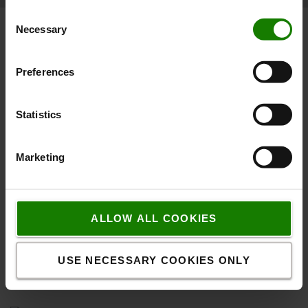
Consent
Necessary
Selection
Preferences
Statistics
Marketing
Lej en truck
Fra 1 dag til 8 år – vores lejeløsninger er fleksible,
ALLOW ALL COOKIES
altid tilgængelige og altid konkurrencedygtige.
USE NECESSARY COOKIES ONLY
LÆS MERE