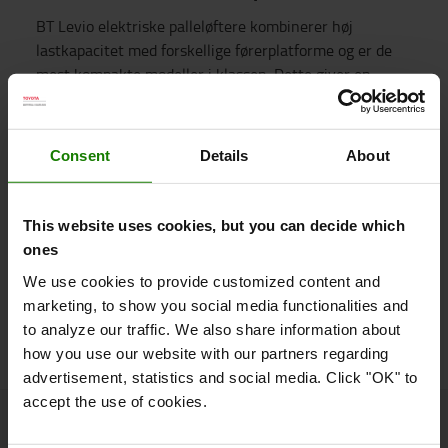
BT Levio elektriske palleløftere kombinerer høj
lastkapacitet med forskellige førerplatforme og er de
mest kompakte modeller i klassen. Dette giver en
ekstremt manøvredygtig maskine med den mindste
drejeradius i klassen – kombineret med den højeste
maks. hastighed, op til 8 km/t, og en uovertruffen
Consent
Details
About
produktivitet.
Platforms model til højintensivt brug og transport
over lange afstande
This website uses cookies, but you can decide which
Nedfældelige førerbeskyttelsesvinger
ones
Uhindret udsyn over gaflerne fra førerpositionen
We use cookies to provide customized content and
Markedest laveste støjniveau i sin klasse
marketing, to show you social media functionalities and
Smart Truck: Fabriksmonteret med Toyota I_Site
to analyze our traffic. We also share information about
Se trucken her
how you use our website with our partners regarding
advertisement, statistics and social media. Click "OK" to
accept the use of cookies.
LPE200
RRE140H
OME100N