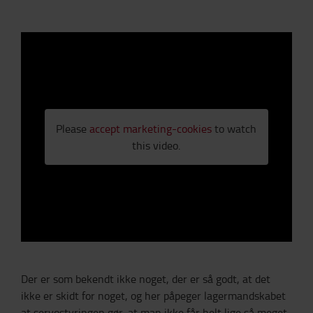
Please
accept marketing-cookies
to watch
this video.
Der er som bekendt ikke noget, der er så godt, at det
ikke er skidt for noget, og her påpeger lagermandskabet
at servostyringen gør, at man ikke får helt lige så meget