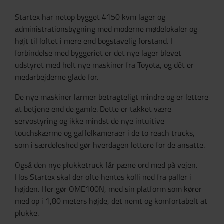
Startex har netop bygget 4150 kvm lager og
administrationsbygning med moderne mødelokaler og
højt til loftet i mere end bogstavelig forstand. I
forbindelse med byggeriet er det nye lager blevet
udstyret med helt nye maskiner fra Toyota, og dét er
medarbejderne glade for.
De nye maskiner larmer betragteligt mindre og er lettere
at betjene end de gamle. Dette er takket være
servostyring og ikke mindst de nye intuitive
touchskærme og gaffelkameraer i de to reach trucks,
som i særdeleshed gør hverdagen lettere for de ansatte.
Også den nye plukketruck får pæne ord med på vejen.
Hos Startex skal der ofte hentes kolli ned fra paller i
højden. Her gør OME100N, med sin platform som kører
med op i 1,80 meters højde, det nemt og komfortabelt at
plukke.