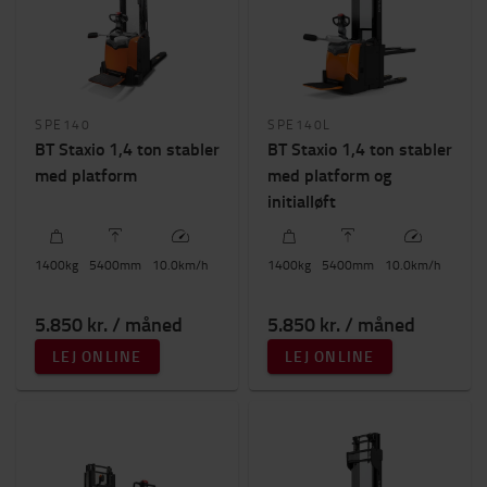
SPE140
SPE140L
BT Staxio 1,4 ton stabler
BT Staxio 1,4 ton stabler
med platform
med platform og
initialløft
1400
kg
5400
mm
10.0
km/h
1400
kg
5400
mm
10.0
km/h
5.850 kr. / måned
5.850 kr. / måned
LEJ ONLINE
LEJ ONLINE