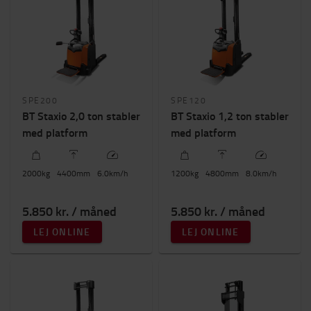
SPE200
SPE120
BT Staxio 2,0 ton stabler
BT Staxio 1,2 ton stabler
med platform
med platform
2000
kg
4400
mm
6.0
km/h
1200
kg
4800
mm
8.0
km/h
5.850 kr. / måned
5.850 kr. / måned
LEJ ONLINE
LEJ ONLINE