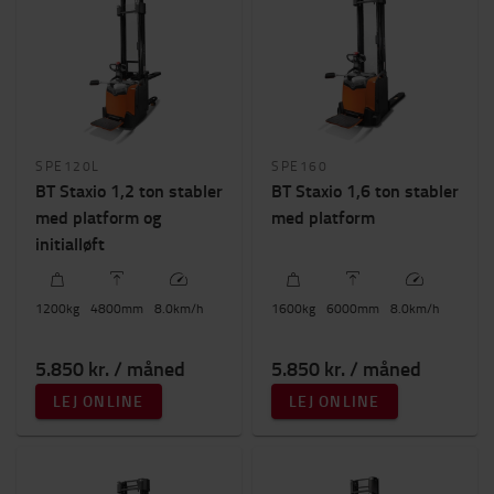
Løftehøjde (mm)
2100mm
-
6000mm
Byggehøjde
SPE120L
SPE160
0mm
-
1900mm
BT Staxio 1,2 ton stabler
BT Staxio 1,6 ton stabler
med platform og
med platform
initialløft
1200
kg
4800
mm
8.0
km/h
1600
kg
6000
mm
8.0
km/h
5.850 kr. / måned
5.850 kr. / måned
LEJ ONLINE
LEJ ONLINE