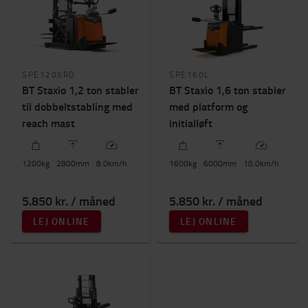
SPE120XRD
SPE160L
BT Staxio 1,2 ton stabler
BT Staxio 1,6 ton stabler
til dobbeltstabling med
med platform og
reach mast
initialløft
1200
kg
2800
mm
8.0
km/h
1600
kg
6000
mm
10.0
km/h
5.850 kr. / måned
5.850 kr. / måned
LEJ ONLINE
LEJ ONLINE