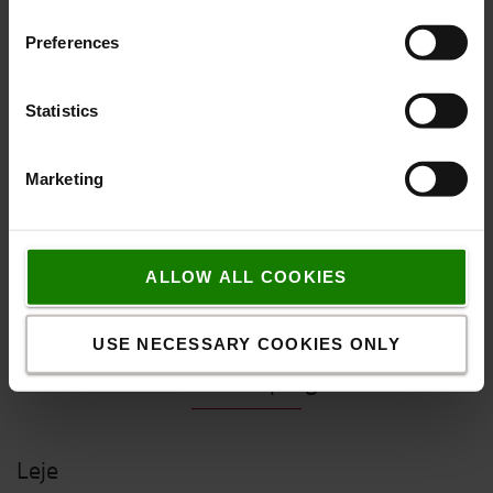
24 timer
Preferences
KONTAKT OS
Få mere information
Statistics
Sådan køber du online
Fragt & levering
Marketing
FAQ
ALLOW ALL COOKIES
USE NECESSARY COOKIES ONLY
Ofte stillede spørgsmål
Leje