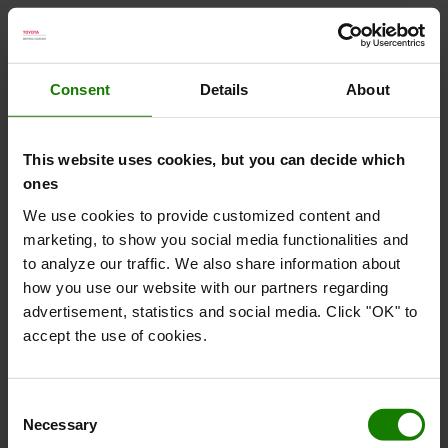
Consent
Details
About
This website uses cookies, but you can decide which
ones
We use cookies to provide customized content and
marketing, to show you social media functionalities and
to analyze our traffic. We also share information about
how you use our website with our partners regarding
advertisement, statistics and social media. Click "OK" to
accept the use of cookies.
Har du brug for hjælp eller
råd?
Consent
Vi gør vores bedste, for at svare dig inden for
Necessary
Selection