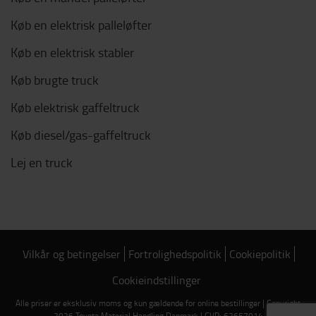
Køb en elektrisk palleløfter
Køb en elektrisk stabler
Køb brugte truck
Køb elektrisk gaffeltruck
Køb diesel/gas-gaffeltruck
Lej en truck
Vilkår og betingelser
Fortrolighedspolitik
Cookiepolitik
Cookieindstillinger
Alle priser er eksklusiv moms og kun gældende for online bestillinger | Copyright
2026 Toyota Material Handling Danmark | CVR: 62657014