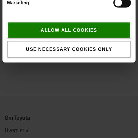
Marketing
Populært tilbehør
ALLOW ALL COOKIES
USE NECESSARY COOKIES ONLY
SE VORES UDVALG AF TILBEHØR TIL DIN TRUCK
Om Toyota
Hvem er vi