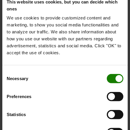
This website uses cookies, but you can decide which
ones
We use cookies to provide customized content and
marketing, to show you social media functionalities and
Priserne for leje trucks varierer efter hvor de
to analyze our traffic. We also share information about
bruges, og hvor meget de bruges. Derfor er
how you use our website with our partners regarding
disse priser sat ud fra det vi kalder
advertisement, statistics and social media. Click "OK" to
almindeligt miljø. Helt kort, er et almindeligt
accept the use of cookies.
miljø eksempelvis et tørt lager, hvor
maskinen kører indendørs, op til 300 timer
Consent
årligt.
Necessary
Selection
Afviger dit behov fra dette, laver vi gerne et
skræddersyet tilbud til dig.
Preferences
Udfyld denne korte formular, så kontakter vi
dig.
Statistics