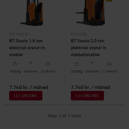
Løftehøjde (mm)
2500mm
-
5400mm
Byggehøjde
SSI160LN
SSI200D
0mm
-
2400mm
BT Staxio 1,6 ton
BT Staxio 2,0 ton
elektrisk stand-in
elektrisk stand-in
stabler
dobbeltstabler
1600
kg
5400
mm
10.0
km/h
2000
kg
2500
mm
11.5
km/h
7.740 kr. / måned
7.740 kr. / måned
LEJ ONLINE
LEJ ONLINE
Viser 2 af 2 varer