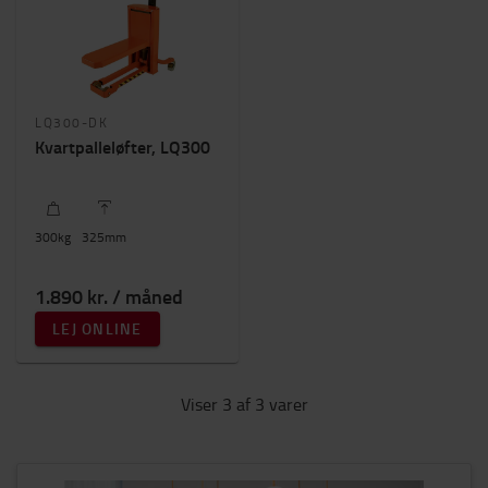
LQ300-DK
Kvartpalleløfter, LQ300
300
kg
325
mm
1.890 kr. / måned
LEJ ONLINE
Viser 3 af 3 varer