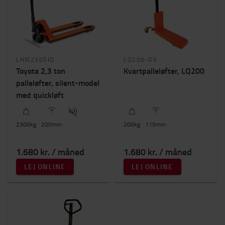
Løftehøjde (mm)
100mm
-
400mm
Byggehøjde
LHM230SIQ
LQ200-DK
0mm
-
1300mm
Toyota 2,3 ton
Kvartpalleløfter, LQ200
palleløfter, silent-model
med quickløft
2300
kg
200
mm
200
kg
115
mm
1.680 kr. / måned
1.680 kr. / måned
LEJ ONLINE
LEJ ONLINE