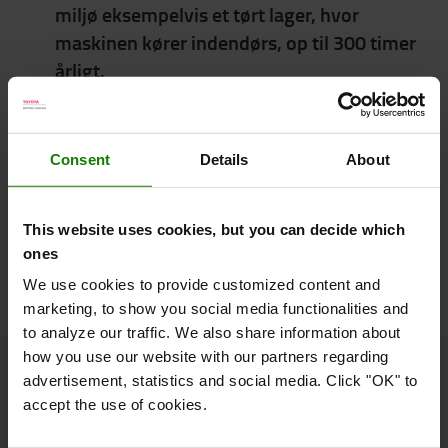
miljø eksempelvis et tørt lager, hvor
maskinen kører indendørs, op til 300 timer
årligt.
Afviger dit behov fra dette, laver vi gerne et
skræddersyet tilbud til dig.
Udfyld denne korte formular, så kontakter vi
Consent
Details
About
dig.
This website uses cookies, but you can decide which
ones
We use cookies to provide customized content and
marketing, to show you social media functionalities and
to analyze our traffic. We also share information about
how you use our website with our partners regarding
advertisement, statistics and social media. Click "OK" to
Om Toyota
accept the use of cookies.
Hvem er vi