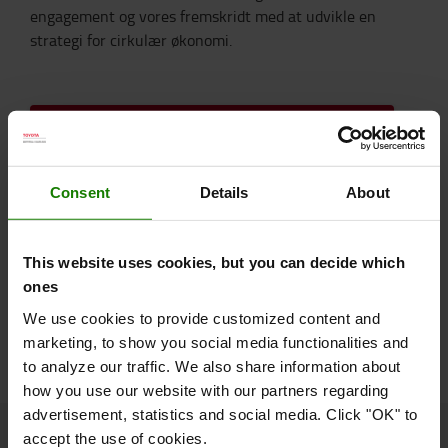
engagement og vores fremskridt med at udvikle en
strategi for cirkulær økonomi.
DOWNLOAD BÆREDYGTIGHEDSRAPPORT 2025
Consent
Details
About
Fandt du dette interessant?
Læs mere om vores bæredygtighedstilgang,
This website uses cookies, but you can decide which
eller kontakt os.
ones
BÆREDYGTIGHEDSTILGANG
KONTAKT OS
We use cookies to provide customized content and
marketing, to show you social media functionalities and
to analyze our traffic. We also share information about
how you use our website with our partners regarding
advertisement, statistics and social media. Click "OK" to
accept the use of cookies.