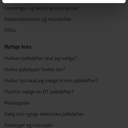
Leverings- og betalingsbetingelser
Reklamationsret og returpolitik
FAQs
Nyttige links
Hvilken palleløfter skal jeg vælge?
Hvilke palletyper findes der?
Hvilke hjul skal jeg vælge til min palleløfter?
Hvorfor vælge en BT palleløfter?
Masteguide
Vælg den rigtige elektriske palleløfter
Kataloger og manualer