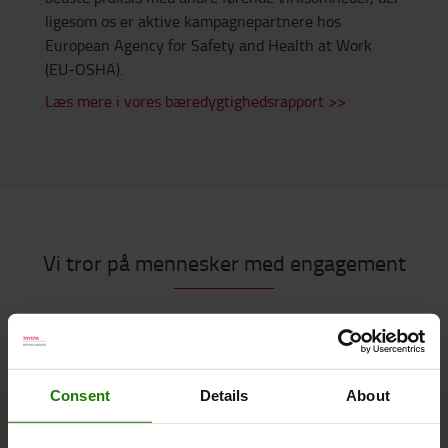
ligesom os er aktive kampagnepartnere hos
European Agency for Safety and Health at Work
(EU-OSHA).
Læs mere i vores bæredygtighedsrapport >>
Vi tror på mennesker med engagement
Consent
Details
About