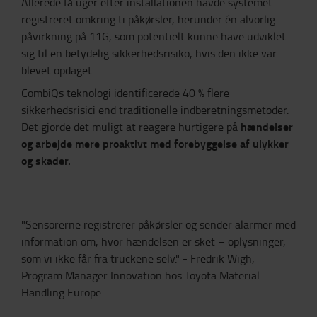
Allerede få uger efter installationen havde systemet
registreret omkring ti påkørsler, herunder én alvorlig
påvirkning på 11G, som potentielt kunne have udviklet
sig til en betydelig sikkerhedsrisiko, hvis den ikke var
blevet opdaget.
CombiQs teknologi identificerede 40 % flere
sikkerhedsrisici end traditionelle indberetningsmetoder.
hændelser
Det gjorde det muligt at reagere hurtigere på
og arbejde mere proaktivt med forebyggelse af ulykker
og skader.
"Sensorerne registrerer påkørsler og sender alarmer med
information om, hvor hændelsen er sket – oplysninger,
som vi ikke får fra truckene selv." - Fredrik Wigh,
Program Manager Innovation hos Toyota Material
Handling Europe