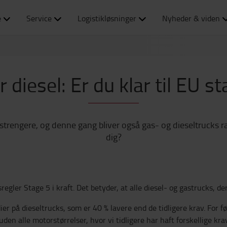
e
Service
Logistikløsninger
Nyheder & viden
er diesel: Er du klar til EU s
strengere, og denne gang bliver også gas- og dieseltrucks r
dig?
ler Stage 5 i kraft. Det betyder, at alle diesel- og gastrucks, der
r på dieseltrucks, som er 40 % lavere end de tidligere krav. For 
den alle motorstørrelser, hvor vi tidligere har haft forskellige krav