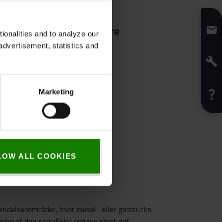
e fordele for truckbrugere
onalities and to analyze our
advertisement, statistics and
Marketing
LOW ALL COOKIES
vendelsesområder, hvor diesel- eller gastrucks
gelig af den specifikke opgave samt det