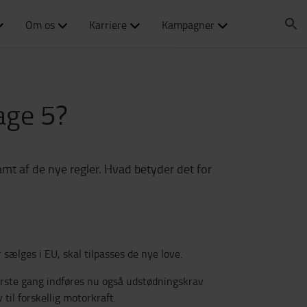
Om os
Karriere
Kampagner
tage 5?
amt af de nye regler. Hvad betyder det for
 sælges i EU, skal tilpasses de nye love.
første gang indføres nu også udstødningskrav
 til forskellig motorkraft.