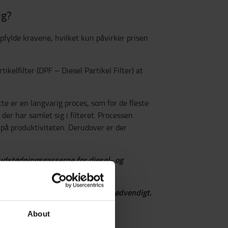
ig?
pfylde kravene, hvilket kun påvirker prisen
kelfilter (DPF – Diesel Partikel Filter) at
te er en langvarig proces, som for de fleste
der har samlet sig i filteret. Processen
g på produktiviteten. Derudover er der
udstødningsgasserne for diesel- og
ltre, men i fremtiden bliver det nødvendigt.
og service- og
About