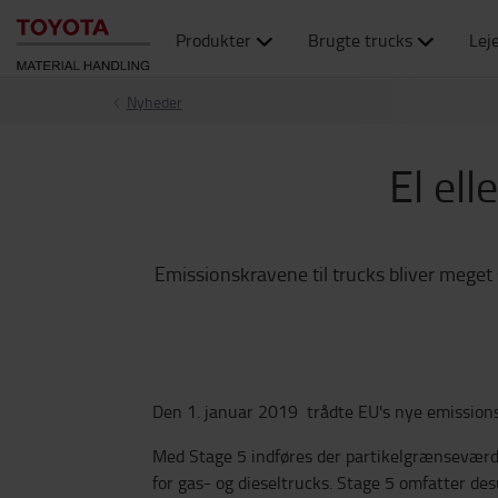
Produkter
Brugte trucks
Lej
Nyheder
El ell
Emissionskravene til trucks bliver meget 
Den 1. januar 2019 trådte EU's nye emissionsreg
Med Stage 5 indføres der partikelgrænseværdie
for gas- og dieseltrucks. Stage 5 omfatter desu