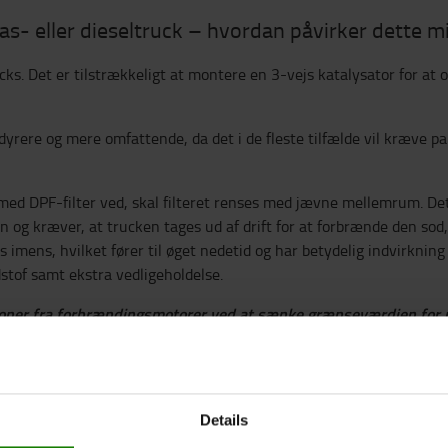
s- eller dieseltruck – hvordan påvirker dette m
ks. Det er tilstrækkeligt at montere en 3-vejs katalysator for at o
yrere og mere omfattende, da det i de fleste tilfælde vil kræve parti
 med DPF-filter ved, skal filteret renses med jævne mellemrum. Det
 og kræver, at trucken tages ud af drift for at forbrænde den sod, 
 imens, hvilket fører til øget nedetid og har betydelig indvirknin
stof samt ekstra vedligeholdelse.
ioner fra forbrændingsmotorer ved at sænke grænseværdien for 
rede og haft så rene emissioner, at de ikke har behøvet partikelfi
ses under kørslen, så produktiviteten fortsætter på samme niveau, 
Details
et minimum."