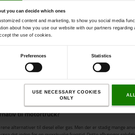
rer>>
but you can decide which ones
r at reducere emissionen, men giver også en rækk
stomized content and marketing, to show you social media functi
ation about how you use our website with our partners regarding 
ccept the use of cookies.
rug og holde omkostningerne nede.
Preferences
Statistics
nem at servicere.
delsesomkostninger
USE NECESSARY COOKIES
AL
ONLY
rnativ til motortruck?
rene alternativer til diesel eller gas. Men der er stadig mange an
 være det inden for en overskuelig fremtid. Dette afhænger selvføl