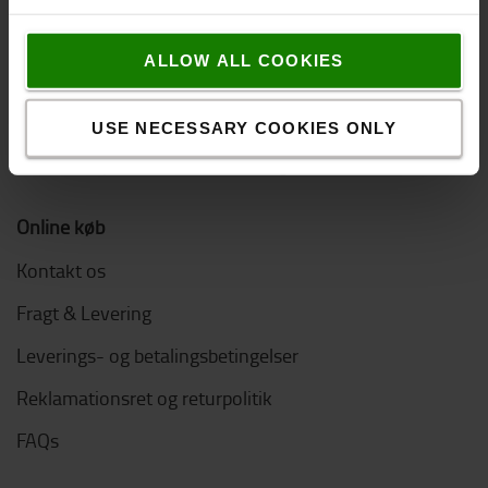
Bæredygtighed
ALLOW ALL COOKIES
Code of Conduct
Logistic Solution Center
USE NECESSARY COOKIES ONLY
Job hos Toyota Material Handling
Online køb
Kontakt os
Fragt & Levering
Leverings- og betalingsbetingelser
Reklamationsret og returpolitik
FAQs