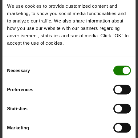
Jonas Lindell, Head of Corporate Communications, Toyota
We use cookies to provide customized content and
Material Handling Europe
marketing, to show you social media functionalities and
E-mail: Jonas.lindell@toyota-industries.eu
to analyze our traffic. We also share information about
Tlf.: +46 (0)70351 24 38
how you use our website with our partners regarding
advertisement, statistics and social media. Click "OK" to
accept the use of cookies.
Consent
Necessary
Selection
Preferences
Om Toyota
Statistics
Hvem er vi
Hvorfor vælge Toyota
Marketing
Kundetilfredshedsundersøgelse