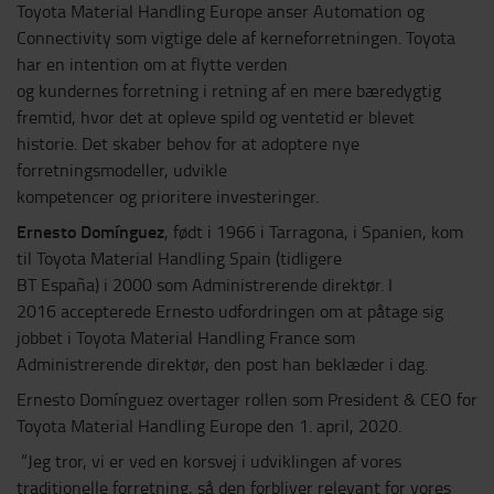
Toyota Material Handling Europe anser Automation og
Connectivity som vigtige dele af kerneforretningen. Toyota
har en intention om at flytte verden
og kundernes forretning i retning af en mere bæredygtig
fremtid, hvor det at opleve spild og ventetid er blevet
historie. Det skaber behov for at adoptere nye
forretningsmodeller, udvikle
kompetencer og prioritere investeringer.
Ernesto Domínguez
, født i 1966 i Tarragona, i Spanien, kom
til Toyota Material Handling Spain (tidligere
BT España) i 2000 som Administrerende direktør. I
2016 accepterede Ernesto udfordringen om at påtage sig
jobbet i Toyota Material Handling France som
Administrerende direktør, den post han beklæder i dag.
Ernesto Domínguez overtager rollen som President & CEO for
Toyota Material Handling Europe den 1. april, 2020.
“Jeg tror, vi er ved en korsvej i udviklingen af vores
traditionelle forretning, så den forbliver relevant for vores