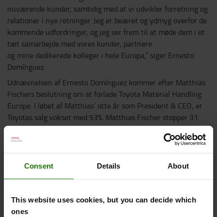
nuværende kunder, samtidig med at vi udvikler forretning og
relationer i nye retninger. Jeg er beæret og ydmyg overfor de
kommende udfordringer, og jeg ser frem til at møde dem i et
tæt samarbejde med vores kunder, partnere
og mine dedikerede kolleger i hele Europa,” siger Ernesto
Domínguez.
Udnævnelsen af Ernesto Domínguez kommer efter Matthias
Fischers beslutning om at forlade Toyota Material Handling
Europe. I løbet af Matthias’ otte år som President & CEO, er
Toyotas salg vokset med 53%. Matthias Fischer stopper 31.
marts, 2020, men i praksis er han allerede ophørt med sine
Terry
Unnai
aktive funktioner.
, Bestyrelsesformand
for Toyota Material Handling Europe, er fra 4. februar,
2020 konstitueret President & CEO, dog udelukkende med
Consent
Details
About
administrative funktioner.
This website uses cookies, but you can decide which
For yderligere information, kontakt:
ones