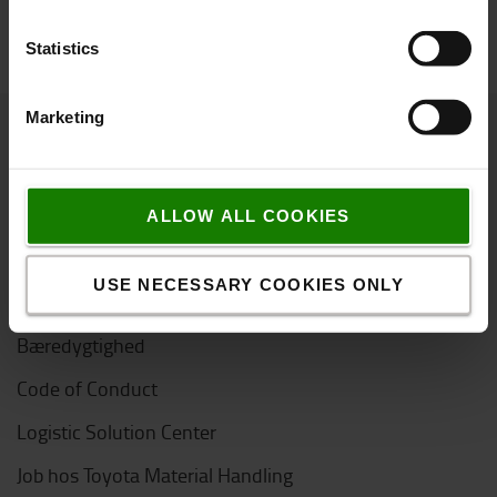
Statistics
Marketing
Om Toyota
Hvem er vi
ALLOW ALL COOKIES
Hvorfor vælge Toyota
USE NECESSARY COOKIES ONLY
Kundetilfredshedsundersøgelse
Bæredygtighed
Code of Conduct
Logistic Solution Center
Job hos Toyota Material Handling