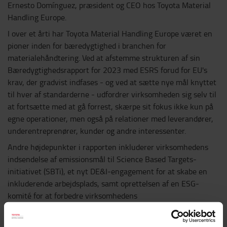
Ernesto Domínguez, præsident og CEO hos Toyota Material
Handling Europe.
I over et årti har Toyota Material Handling Europe været en
pioner inden for bæredygtighed i branchen for
materialehåndtering. Ved at afstemme strukturen af sin
Bæredygtighedsrapport for 2023 med ESRS forud for EU's
krav, der gradvist indfases - og ved at sætte nye mål knyttet
til hver af standarderne - udfordrer virksomheden sig selv til
at fortsætte med at gå forrest, skærpe sit fokus ikke kun på
egne operationer, men også på relationer med leverandører,
underentreprenører, kunder og andre interessenter.
Andre højdepunkter i rapporten inkluderer virksomhedens
indsendelse af emissionsmål til Science Based Targets-
initiativet (SBTi), et nyt DE&I-engagement for at skabe en
inkluderende arbejdsplads, samt oprettelsen af en ESG-
komité for at forbedre virksomhedens
bæredygtighedsstrategi og ESG-beslutningstagning.
"Hver bæredygtighedsudfordring er i sin natur