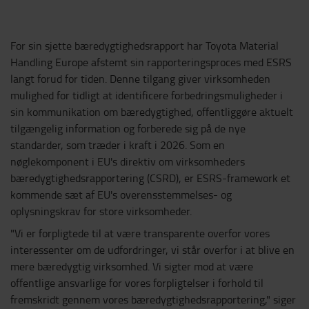
For sin sjette bæredygtighedsrapport har Toyota Material
Handling Europe afstemt sin rapporteringsproces med ESRS
langt forud for tiden. Denne tilgang giver virksomheden
mulighed for tidligt at identificere forbedringsmuligheder i
sin kommunikation om bæredygtighed, offentliggøre aktuelt
tilgængelig information og forberede sig på de nye
standarder, som træder i kraft i 2026. Som en
nøglekomponent i EU's direktiv om virksomheders
bæredygtighedsrapportering (CSRD), er ESRS-framework et
kommende sæt af EU's overensstemmelses- og
oplysningskrav for store virksomheder.
"Vi er forpligtede til at være transparente overfor vores
interessenter om de udfordringer, vi står overfor i at blive en
mere bæredygtig virksomhed. Vi sigter mod at være
offentlige ansvarlige for vores forpligtelser i forhold til
fremskridt gennem vores bæredygtighedsrapportering," siger