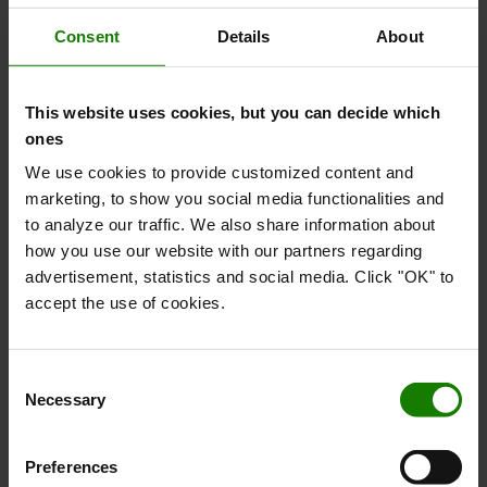
tværfunktionel. Derfor gør det at samle et team af direktører
Consent
Details
About
fra hver forretningsfunktion os i stand til at tackle en bred
vifte af bæredygtighedsudfordringer, såsom klimaændringer,
diversitet og sundhed & sikkerhed. ESG-komiteen vil gøre os
This website uses cookies, but you can decide which
i stand til at støtte vores ledelse og få momentum i
ones
overgangen til en mere bæredygtig forretning," siger Tom
We use cookies to provide customized content and
Schalenbourg, direktør for bæredygtig udvikling hos Toyota
marketing, to show you social media functionalities and
Material Handling Europe.
to analyze our traffic. We also share information about
Du kan få adgang til Toyota Material Handling Europes
how you use our website with our partners regarding
Bæredygtighedsrapport for 2023 her.
advertisement, statistics and social media. Click "OK" to
accept the use of cookies.
EHS MANAGER
Christina Christensen
Toyota Material Handling Danmark
Consent
Necessary
christina.christensen@dk.toyota-industries.eu
Selection
Tel: +45 70 220 260
M: +45 23 104 721
Preferences