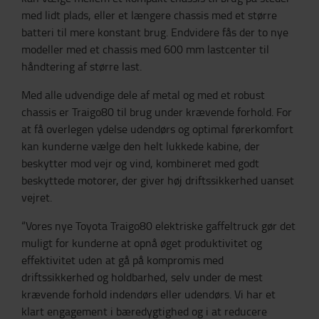
med lidt plads, eller et længere chassis med et større
batteri til mere konstant brug. Endvidere fås der to nye
modeller med et chassis med 600 mm lastcenter til
håndtering af større last.
Med alle udvendige dele af metal og med et robust
chassis er Traigo80 til brug under krævende forhold. For
at få overlegen ydelse udendørs og optimal førerkomfort
kan kunderne vælge den helt lukkede kabine, der
beskytter mod vejr og vind, kombineret med godt
beskyttede motorer, der giver høj driftssikkerhed uanset
vejret.
“Vores nye Toyota Traigo80 elektriske gaffeltruck gør det
muligt for kunderne at opnå øget produktivitet og
effektivitet uden at gå på kompromis med
driftssikkerhed og holdbarhed, selv under de mest
krævende forhold indendørs eller udendørs. Vi har et
klart engagement i bæredygtighed og i at reducere