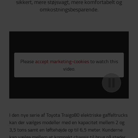
sikkert, mere støjsvagt, mere komfortabelt og
omkostningsbesparende.
;
Please
accept marketing-cookies
to watch this
video.
I den nye serie af Toyota Traigo80 elektriske gaffeltrucks
kan der vælges modeller med en kapacitet mellem 2 og
3,5 tons samt en løftehøjde op til 6,5 meter. Kunderne
kan vælge mellem et kompakt chassis til brug på steder