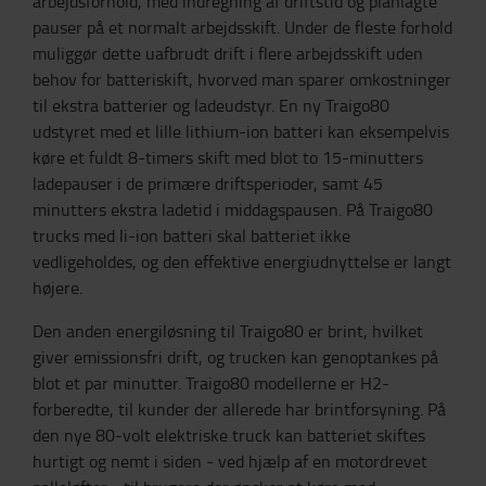
arbejdsforhold, med indregning af driftstid og planlagte
pauser på et normalt arbejdsskift. Under de fleste forhold
muliggør dette uafbrudt drift i flere arbejdsskift uden
behov for batteriskift, hvorved man sparer omkostninger
til ekstra batterier og ladeudstyr. En ny Traigo80
udstyret med et lille lithium-ion batteri kan eksempelvis
køre et fuldt 8-timers skift med blot to 15-minutters
ladepauser i de primære driftsperioder, samt 45
minutters ekstra ladetid i middagspausen. På Traigo80
trucks med li-ion batteri skal batteriet ikke
vedligeholdes, og den effektive energiudnyttelse er langt
højere.
Den anden energiløsning til Traigo80 er brint, hvilket
giver emissionsfri drift, og trucken kan genoptankes på
blot et par minutter. Traigo80 modellerne er H2-
forberedte, til kunder der allerede har brintforsyning. På
den nye 80-volt elektriske truck kan batteriet skiftes
hurtigt og nemt i siden - ved hjælp af en motordrevet