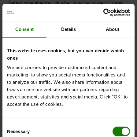
betjeningselementer, alt efter hvad der passer til deres
kørestil: mini-greb, et enkelt multifunktions-joystick
eller multifunktionsgreb – hvilket optimerer ergonomien
og dermed produktiviteten på et arbejdsskift. Den fuldt
Consent
Details
About
affjedrede førerkabine reducerer støj og vibrationer og
har højere komfort. For at opnå optimal effektivitet og
sikkerhed for føreren er Toyota Traigo80 udstyret med
This website uses cookies, but you can decide which
hjælpefunktioner, blandt andet med Toyotas velkendte
ones
og gennemprøvede System med Aktiv Stabilitet (SAS).
We use cookies to provide customized content and
SAS overvåger konstant lastens vægt, løftehøjden og
marketing, to show you social media functionalities and
truckens hastighed og sikrer stabil drift.
to analyze our traffic. We also share information about
how you use our website with our partners regarding
advertisement, statistics and social media. Click "OK" to
Skift til måling og forbedring af driften
accept the use of cookies.
Toyota Traigo80
fås som en forbundet intelligent truck,
så kunderne kan overvåge og forbedre driften på deres
Consent
virksomhed, når det gælder sikkerhed, produktivitet og
Necessary
Selection
omkostningsreduktion. Toyota Material Handling