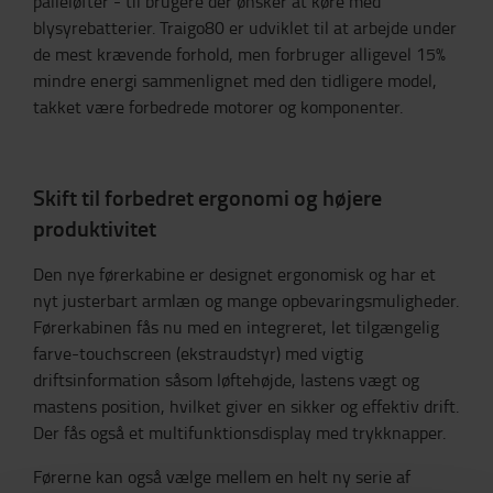
palleløfter - til brugere der ønsker at køre med
blysyrebatterier. Traigo80 er udviklet til at arbejde under
de mest krævende forhold, men forbruger alligevel 15%
mindre energi sammenlignet med den tidligere model,
takket være forbedrede motorer og komponenter.
Skift til forbedret ergonomi og højere
produktivitet
Den nye førerkabine er designet ergonomisk og har et
nyt justerbart armlæn og mange opbevaringsmuligheder.
Førerkabinen fås nu med en integreret, let tilgængelig
farve-touchscreen (ekstraudstyr) med vigtig
driftsinformation såsom løftehøjde, lastens vægt og
mastens position, hvilket giver en sikker og effektiv drift.
Der fås også et multifunktionsdisplay med trykknapper.
Førerne kan også vælge mellem en helt ny serie af