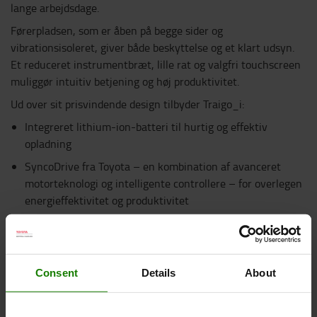
lange arbejdsdage.
Førerpladsen, som er åben på begge sider og
vibrationsisoleret, giver både beskyttelse og et klart udsyn.
Et reduceret instrumentbræt, lille rat og valgfri touchscreen
muliggør intuitiv betjening og høj produktivitet.
Ud over sit prisvindende design tilbyder Traigo_i:
Integreret lithium-ion-batteri til hurtig og effektiv
opladning
SyncoDrive fra Toyota – en kombination af avanceret
motorteknologi og intelligente controllere – for overlegen
energieffektivitet og produktivitet
Fuldt svævende førerplatform med affjedrede dæmpere
for støjsvag og vibrationsreduceret drift
Tilpasningsbart armlæn med valgmuligheder for
Consent
Details
About
betjeningsgreb og integreret multifunktionsdisplay (med
farvet touchscreen som tilvalg)