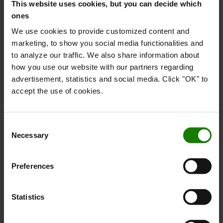
Valgfrit glas-tag med bredt udsyn for øget sikkerhed og
This website uses cookies, but you can decide which
bedre overblik
ones
Disse funktioner gør Traigo_i til mere end et designikon –
We use cookies to provide customized content and
den er en banebrydende løsning til moderne
marketing, to show you social media functionalities and
materialehåndtering.
to analyze our traffic. We also share information about
how you use our website with our partners regarding
advertisement, statistics and social media. Click "OK" to
Et bevis på Toyotas Kaizen-filosofi
accept the use of cookies.
Den dobbelte anerkendelse fra Red Dot og German Design
Awards afspejler Toyotas dedikation til Kaizen – kontinuerlig
forbedring. Traigo_i er et tydeligt eksempel på denne filosofi,
Consent
Necessary
hvor energieffektivitet, førercentreret ergonomi og markant
Selection
produktdesign forenes i én stærk helhed.
Med flere hæderspriser på CV’et fortsætter Toyota Material
Preferences
Handling Europe med at sætte standarden for design
excellence og imødekomme nutidens operatørers behov.
Statistics
Prisceremonien afholdes den 6. februar 2026 i Frankfurt,
som samtidig er World Design Capital 2026.