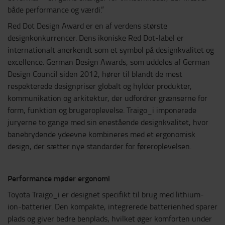
både performance og værdi.”
Red Dot Design Award er en af verdens største
designkonkurrencer. Dens ikoniske Red Dot-label er
internationalt anerkendt som et symbol på designkvalitet og
excellence. German Design Awards, som uddeles af German
Design Council siden 2012, hører til blandt de mest
respekterede designpriser globalt og hylder produkter,
kommunikation og arkitektur, der udfordrer grænserne for
form, funktion og brugeroplevelse. Traigo_i imponerede
juryerne to gange med sin enestående designkvalitet, hvor
banebrydende ydeevne kombineres med et ergonomisk
design, der sætter nye standarder for føreroplevelsen.
Performance møder
ergonomi
Toyota Traigo_i er designet specifikt til brug med lithium-
ion-batterier. Den kompakte, integrerede batterienhed sparer
plads og giver bedre benplads, hvilket øger komforten under