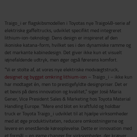
Traigo_i er flagskibsmodellen i Toyotas nye Traigo48-serie af
elektriske gaffeltrucks, udviklet specifikt med integreret
lithium-ion-teknologi. Dens design er inspireret af den
ikoniske katana-form, hvilket ses i den dynamiske ramme og
det markante kabinedesign. Det giver ikke kun et visuelt
iøjnefaldende udtryk, men øger også førerens komfort.
“Vi er stolte af, at vores nye elektriske modvægtstruck,
designet og bygget omkring lithium-ion
– Traigo_i – ikke kun
har modtaget én, men to prestigefyldte designpriser. Det er
et bevis på dens innovation og kvalitet,” siger José Maria
Gener, Vice President Sales & Marketing hos Toyota Material
Handling Europe. “Mere end blot en kraftfuld og holdbar
truck er Toyota Traigo_i udviklet til at hjælpe virksomheder
med at øge produktiviteten, reducere omkostningerne og
levere en enestående køreoplevelse. Dette er innovation med
et formål – en game changer for virksomheder, der kræver