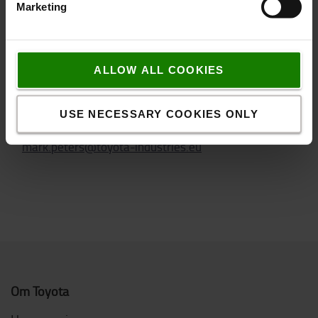
Marketing
Læs mere om Traigo_i >>
ALLOW ALL COOKIES
MARKETING DIRECTOR
Mark Peters
USE NECESSARY COOKIES ONLY
Toyota Material Handling Europe
mark.peters@toyota-industries.eu
Om Toyota