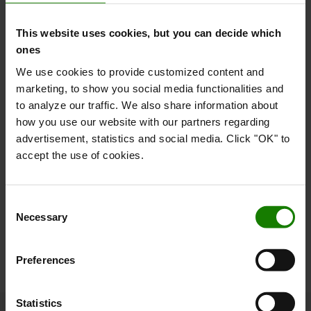
Samarbejdet med SSAB sikrer, at Toyota Material Handling
This website uses cookies, but you can decide which
Europe kan reducere CO2-aftrykket fra de råmaterialer, der
ones
bruges i deres produkter. Toyota Material Handling Europe er
den første i branchen, der inkluderer genanvendt stål med
We use cookies to provide customized content and
lavt kulstofindhold som standard i en produktfamilie,
marketing, to show you social media functionalities and
begyndende med de mest populære modeller af
to analyze our traffic. We also share information about
håndpalleløftere.
how you use our website with our partners regarding
advertisement, statistics and social media. Click "OK" to
Materialet i gaflerne og rammen på højvolumenproduktet
accept the use of cookies.
LHM230 skal erstattes af SSAB Zero™, som har en CO2-
reduktion på 77 % sammenlignet med jernmalm-baseret stål,
når man ser på hele værdikæden. Dette initiativ er et vigtigt
Consent
skridt i retning af at reducere materialeudledningen og
Necessary
Selection
bidrager til Toyota Material Handling Europes mål om netto-
nuludledning inden regnskabsår 2041.
Preferences
Statistics