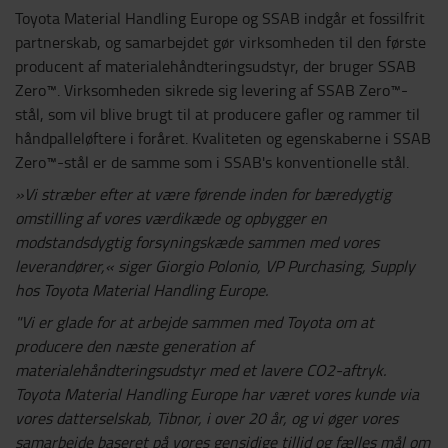
Toyota Material Handling Europe og SSAB indgår et fossilfrit
partnerskab, og samarbejdet gør virksomheden til den første
producent af materialehåndteringsudstyr, der bruger SSAB
Zero™. Virksomheden sikrede sig levering af SSAB Zero™-
stål, som vil blive brugt til at producere gafler og rammer til
håndpalleløftere i foråret. Kvaliteten og egenskaberne i SSAB
Zero™-stål er de samme som i SSAB's konventionelle stål.
»Vi stræber efter at være førende inden for bæredygtig
omstilling af vores værdikæde og opbygger en
modstandsdygtig forsyningskæde sammen med vores
leverandører,« siger Giorgio Polonio, VP Purchasing, Supply
hos Toyota Material Handling Europe.
"Vi er glade for at arbejde sammen med Toyota om at
producere den næste generation af
materialehåndteringsudstyr med et lavere CO2-aftryk.
Toyota Material Handling Europe har været vores kunde via
vores datterselskab, Tibnor, i over 20 år, og vi øger vores
samarbejde baseret på vores gensidige tillid og fælles mål om