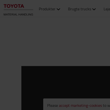
Produkter
Brugte trucks
Lej
Please
accept marketing-cookies
to w