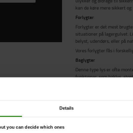
ulykker og bidrage til sikker
kan de køre mere sikkert og 
Forlygter
Forlygter er det mest brugte l
situationer på lagergulvet. L
belyst, udendørs, eller på na
Vores forlygter fås i forskell
Baglygter
Denne type lys er ofte monte
funktioner, som baklys, stopl
lys er, at de angiver, at der 
synlighed bagfra. Denne fun
maskiner og passerende fodg
kommer en truck om hjørnet e
Details
Speciallygter
Udover standard forlygter og
but you can decide which ones
med andre former for lys.