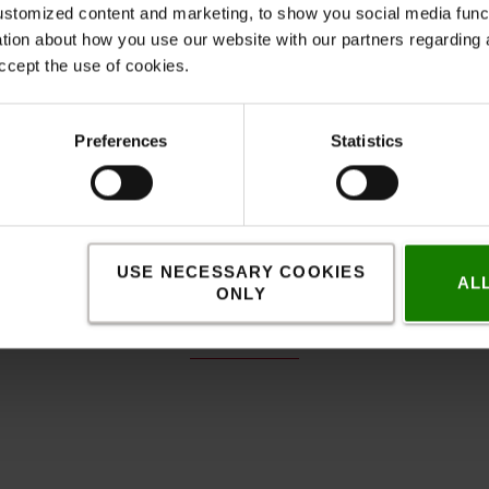
stomized content and marketing, to show you social media functi
- Blue spot og andre farvede
ation about how you use our website with our partners regarding 
andre, der er i nærheden af 
ccept the use of cookies.
lysbjælke foran og bagved g
kan fungere som erstatning f
- Blinklys: fungerer som adv
Preferences
Statistics
i et holdbart design.
SE ALT INDENFOR BELY
USE NECESSARY COOKIES
AL
ONLY
Et udvalg af vores lysprodukter