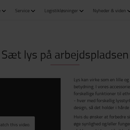
e
Service
Logistikløsninger
Nyheder & viden
Sæt lys på arbejdspladsen
Lys kan virke som en lille o
betydning. I vores accessori
forskellige funktioner til eth
- hver med forskellig lysstyrk
design, så det holder i hårde 
Hvis du ønsker at forbedre si
øge synlighed og/eller funge
atch this video.