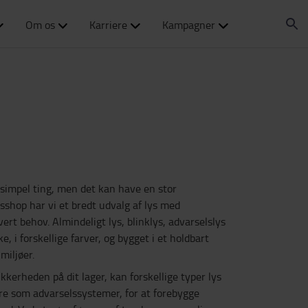
Om os
Karriere
Kampagner
g simpel ting, men det kan have en stor
esshop har vi et bredt udvalg af lys med
vert behov. Almindeligt lys, blinklys, advarselslys
e, i forskellige farver, og bygget i et holdbart
miljøer.
kkerheden på dit lager, kan forskellige typer lys
re som advarselssystemer, for at forebygge