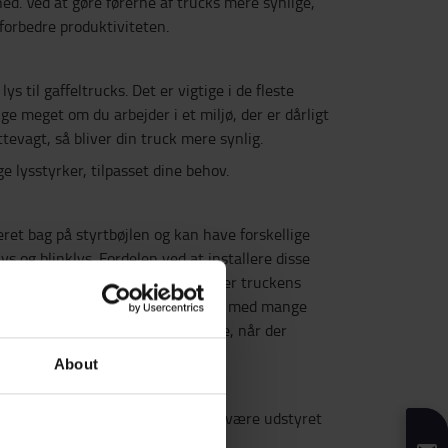
hed. Ved at gøre førerne af trucks mere synlige,
forbedre produktiviteten.
ys til gaffeltrucks. Det er vigtige i de fleste
ige meget om du arbejder i et miljø, der er dårligt
ttevagt, så bliver din truck mere synlig.
ige lysstyrker, tilpasset dine behov.
ret bag på styrtbøjlen og kan have forskellige
ys og blinklys. Fordelen ved at installere disse
er en gaffeltruck i brug, og forbedrer truckens
ktion er afgørende i travle miljøer med mange
ængere. Lyset advarer de ansatte, når der
ller den gør et stop.
About
 baglygter, kan gaffeltrucks også være udstyret