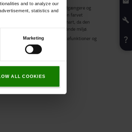
onalities and to analyze our
 LED lys: designet til at advare fodgængere og
advertisement, statistics and
en gaffeltruck, ved at projektere en farvet
affeltrucken. Denne funktion er smart, da den
or en alarm eller sirene i et larmende miljø.
arselslys, fås med forskellige blinkefunktioner og
Marketing
SNING
LOW ALL COOKIES