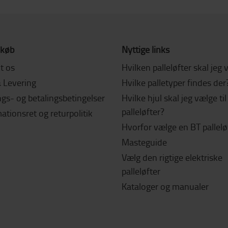
 køb
Nyttige links
t os
Hvilken palleløfter skal jeg
& Levering
Hvilke palletyper findes der
gs- og betalingsbetingelser
Hvilke hjul skal jeg vælge ti
palleløfter?
tionsret og returpolitik
Hvorfor vælge en BT pallelø
Masteguide
Vælg den rigtige elektriske
palleløfter
Kataloger og manualer