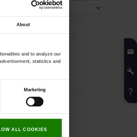
About
onalities and to analyze our
advertisement, statistics and
fikation
Marketing
1,78
kg
Grå
LOW ALL COOKIES