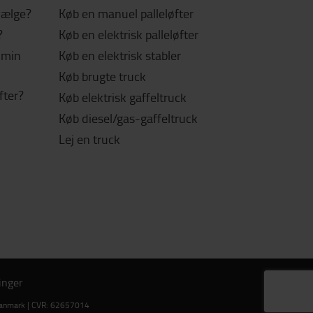
 vælge?
Køb en manuel palleløfter
?
Køb en elektrisk palleløfter
l min
Køb en elektrisk stabler
Køb brugte truck
fter?
Køb elektrisk gaffeltruck
Køb diesel/gas-gaffeltruck
Lej en truck
inger
g Danmark | CVR: 62657014