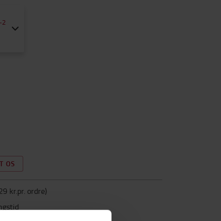
-2
T OS
29 kr.pr. ordre
)
ngstid