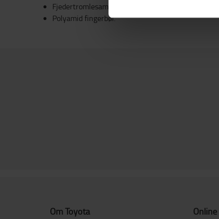
Fjedertromlesamling.
Polyamid fingerbøl.
Om Toyota
Online