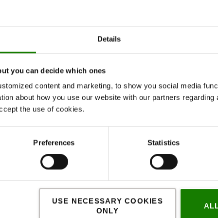
Reklamation
Details
SPECIFIKATION
KONTAKT OS
but you can decide which ones
stomized content and marketing, to show you social media functi
Specifikation
ation about how you use our website with our partners regarding 
ccept the use of cookies.
-4 kg & 4-6 kg
Speci
Preferences
Statistics
Vægt
:
Farve
:
USE NECESSARY COOKIES
AL
ONLY