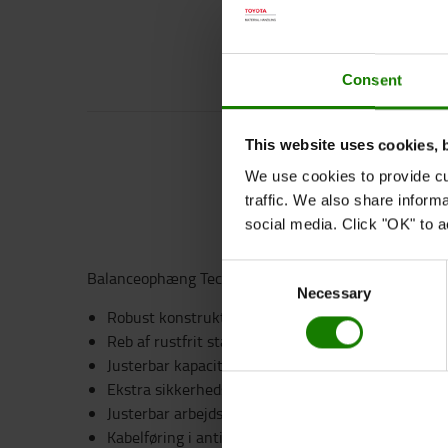
Consent
This website uses cookies, 
We use cookies to provide cu
traffic. We also share inform
social media. Click "OK" to a
Consent
Balanceophæng Tecna med en kapacitet på 1-2 kg, 2
Necessary
Selection
Robust konstruktion, støbt aluminiumshus.
Reb af rustfrit stål.
Justerbar kapacitet.
Ekstra sikkerhedsophæng.
Justerbar arbejdslængdebegrænsende enhed.
Kabelføring i antifriktionsmateriale.