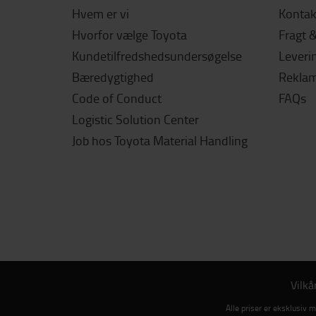
Hvem er vi
Kontak
Hvorfor vælge Toyota
Fragt 
Kundetilfredshedsundersøgelse
Leverin
Bæredygtighed
Reklama
Code of Conduct
FAQs
Logistic Solution Center
Job hos Toyota Material Handling
Vilkå
Alle priser er eksklusiv