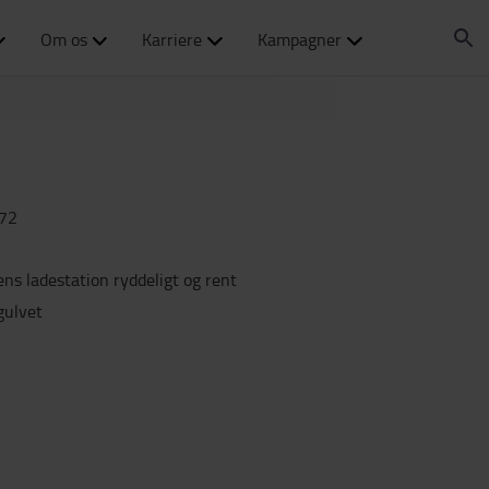
Om os
Karriere
Kampagner
72
ns ladestation ryddeligt og rent
gulvet