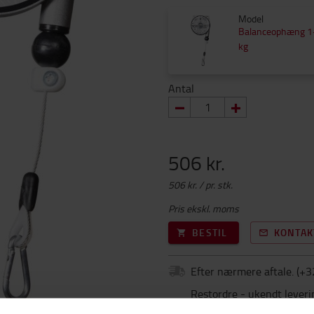
Model
Balanceophæng 1
kg
Antal
506 kr.
506 kr. / pr. stk.
Pris ekskl. moms
BESTIL
KONTAK
Efter nærmere aftale.
(+
3
Restordre - ukendt leveri