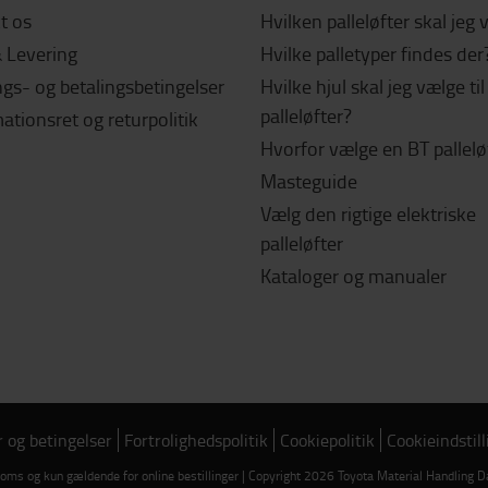
t os
Hvilken palleløfter skal jeg
& Levering
Hvilke palletyper findes der
gs- og betalingsbetingelser
Hvilke hjul skal jeg vælge ti
palleløfter?
tionsret og returpolitik
Hvorfor vælge en BT pallelø
Masteguide
Vælg den rigtige elektriske
palleløfter
Kataloger og manualer
r og betingelser
Fortrolighedspolitik
Cookiepolitik
Cookieindstill
 moms og kun gældende for online bestillinger | Copyright 2026 Toyota Material Handlin