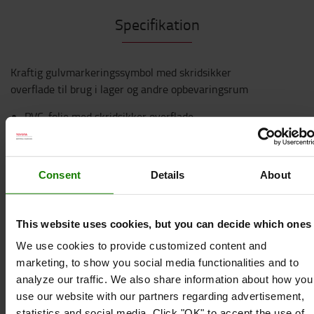
Specifikation
Kraftig gulvmarkeringssymbol med skridsikker
overflade til brug i lager og andre opbevaringsrum
PVC-folie med skridsikker overflade
Selvklæbende bagside med aftagelig release
liner for at beskytte klæbemidlet
Akrylklæbemiddel
Consent
Details
About
Farver: gul, blå, grøn, rød, sort, hvid
Robust og rivfast
Kan køres over af gaffeltrucks
This website uses cookies, but you can decide which ones
Hurtig, enkel og nem at installere
We use cookies to provide customized content and
Stærk, langtidsholdbar klæbemiddel
marketing, to show you social media functionalities and to
Anvendes på næsten enhver overflade
analyze our traffic. We also share information about how you
Ingen grunding påkrævet
use our website with our partners regarding advertisement,
Meget nem at rengøre (selv med tekstiler)
statistics and social media. Click "OK" to accept the use of