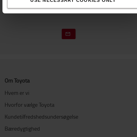
Kontakt os
Om Toyota
Hvem er vi
Hvorfor vælge Toyota
Kundetilfredshedsundersøgelse
Bæredygtighed