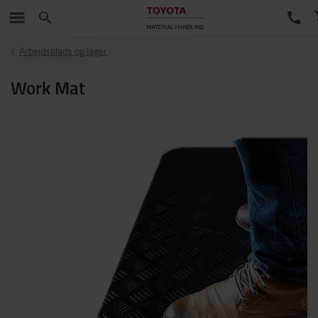
Arbejdsplads og lager
Work Mat