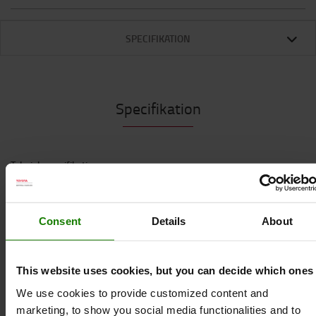
SPECIFIKATION
Specifikation
Teknisk specifikation
*WORK MAT PROTECT
Stor anti-skrid-løber. Allround måtte af naturgummi,
Consent
Details
About
velegnet til brug i entre og til industrigulve. Anti-slip
med drænende ringe. Affasede kanter. Tykkelse 13 mm.
Farve: Sort.
This website uses cookies, but you can decide which ones
*WORK MAT COMFORT
Stor Comfort Dial anti-fatigue mat velegnet til
We use cookies to provide customized content and
industrielle miljøer. Toppen tåler de fleste olier og
marketing, to show you social media functionalities and to