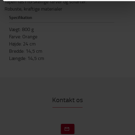
Tapen fås i forskellige farver og stilarter.
Robuste, kraftige materialer
Specifikation
Vægt
:
800
g
Farve
:
Orange
Højde
:
24
cm
Bredde
:
14,5
cm
Længde
:
14,5
cm
Kontakt os