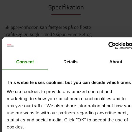
Specifikation
Skipper-enheden kan fastgøres på de fleste
trafikkegler, kegler med Skipper-mærket og
sikkerhedsstandere. Man kan også fastgøre Skipper
direkte på vægge og magnetiske overflader ved
hjælp af et holdebeslag.
Consent
Details
About
Kan fastgøres til:
Skipper A4 skilteholder
This website uses cookies, but you can decide which ones
Skipper stolpe og basesystem
We use cookies to provide customized content and
Skipper modtagerclips
marketing, to show you social media functionalities and to
Skipper genopladelig sikkerhedslampe
analyze our traffic. We also share information about how you
use our website with our partners regarding advertisement,
Skipper trafikkegle
statistics and social media. Click "OK" to accept the use of
Skipper holdebeslag
cookies.