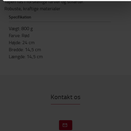
Tapen fås i forskellige farver og stilarter.
Robuste, kraftige materialer
Specifikation
Vægt
:
800
g
Farve
:
Rød
Højde
:
24
cm
Bredde
:
14,5
cm
Længde
:
14,5
cm
Kontakt os