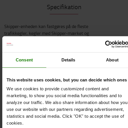
Specifikation
Skipper-enheden kan fastgøres på de fleste
trafikkegler, kegler med Skipper-mærket og
sikkerhedsstandere. Man kan også fastgøre Skipper
direkte på vægge og magnetiske overflader ved
hjælp af et holdebeslag.
Consent
Details
About
Kan fastgøres til:
Skipper A4 skilteholder
This website uses cookies, but you can decide which ones
Skipper stolpe og basesystem
We use cookies to provide customized content and
Skipper modtagerclips
marketing, to show you social media functionalities and to
Skipper genopladelig sikkerhedslampe
analyze our traffic. We also share information about how you
use our website with our partners regarding advertisement,
Skipper trafikkegle
statistics and social media. Click "OK" to accept the use of
Skipper holdebeslag
cookies.