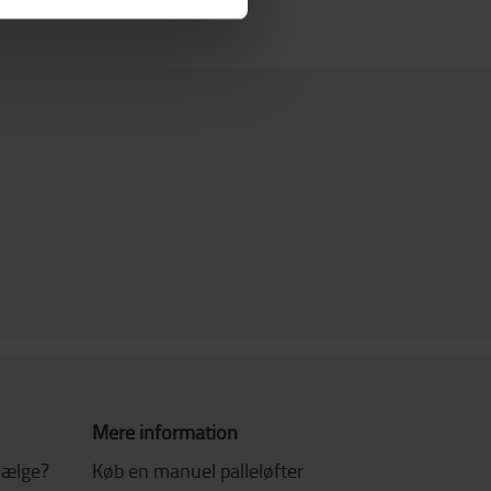
Mere information
 vælge?
Køb en manuel palleløfter