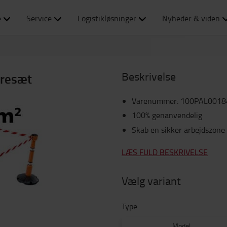
e
Service
Logistikløsninger
Nyheder & viden
Beskrivelse
eresæt
Varenummer
:
100PAL0018
100% genanvendelig
Skab en sikker arbejdszone
LÆS FULD BESKRIVELSE
Vælg variant
Type
Model