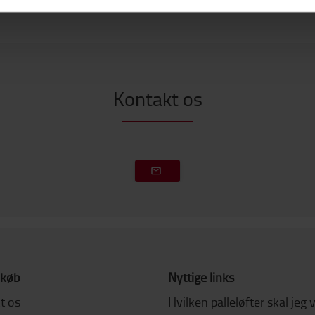
Kontakt os
 køb
Nyttige links
t os
Hvilken palleløfter skal jeg