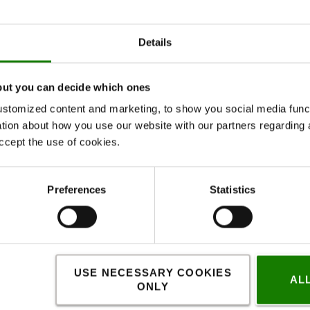
Details
SPECIFIKATION
KONTAKT OS
but you can decide which ones
stomized content and marketing, to show you social media functi
Specifikation
ation about how you use our website with our partners regarding 
ccept the use of cookies.
per udtrækkelige kegletopsæt.
Preferences
Statistics
 udtrækkelige barrieresæt. Et godt alternativ
t samle og ser professionelt ud i ethvert miljø
nhed, der indeholder 9 m (30′) stoftape med
lerbar barriere.
USE NECESSARY COOKIES
AL
ONLY
4xSkipper enheder