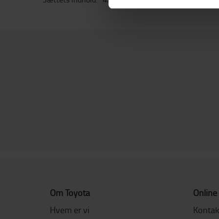
Om Toyota
Online
Hvem er vi
Kontak