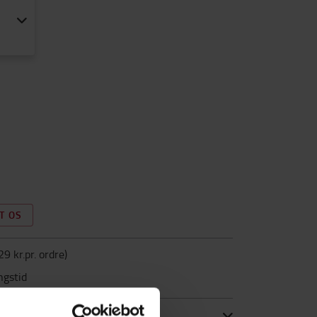
T OS
29 kr.pr. ordre
)
ngstid