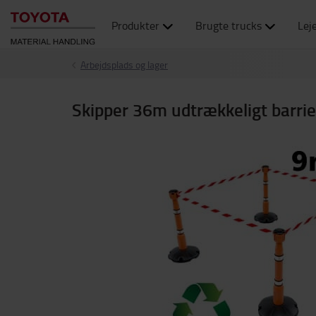
Produkter
Brugte trucks
Lej
Arbejdsplads og lager
Skipper 36m udtrækkeligt barri