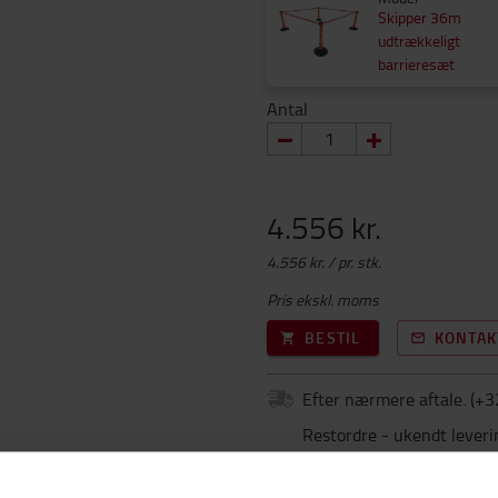
Skipper 36m
udtrækkeligt
barrieresæt
Antal
4.556 kr.
4.556 kr. / pr. stk.
Pris ekskl. moms
BESTIL
KONTAK
Efter nærmere aftale.
(+
3
Restordre - ukendt leveri
Reklamation