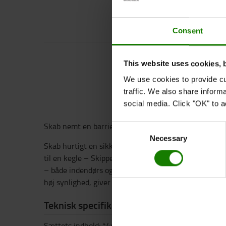
Consent
This website uses cookies, 
We use cookies to provide cu
traffic. We also share inform
social media. Click "OK" to a
Skab nemt en barriere på op til 36 m med dette Skip
Consent
Necessary
Selection
Skab hurtigt en sikker arbejdszone med dette Skipper
til en kegle – Skippers stolpe- og basesystem er let a
– både indendørs og udendørs, og med hver Skipper-e
høj synlighed, giver dette sæt dig op til 36m let instal
Teknisk specifikation
Sættets indhold: *4xSkipper stolpe og basesystem *