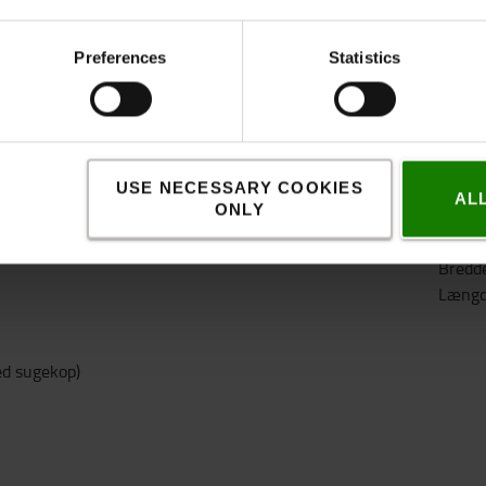
Specifikation
Preferences
Statistics
 til brug for alle slags affald og til genbrug.
Speci
eholder til brug for alle slags affald og til
Vægt
:
USE NECESSARY COOKIES
AL
ONLY
Farve
:
Højde
Bredd
Læng
ed sugekop)