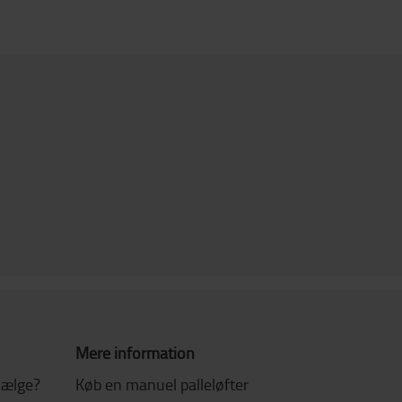
Mere information
 vælge?
Køb en manuel palleløfter