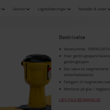
e
Service
Logistikløsninger
Nyheder & viden
Beskrivelse
Varenummer
:
100PAL0015
Hver genbrugsspand leveres
genbrugstypen
Kan være en vægmonteret af
sikkerhedsstation
Fastgjort til magnetiske over
Monteret på glas / højglans
LÆS FULD BESKRIVELSE