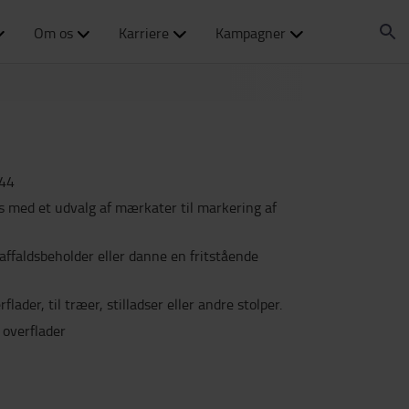
Om os
Karriere
Kampagner
44
 med et udvalg af mærkater til markering af
faldsbeholder eller danne en fritstående
flader, til træer, stilladser eller andre stolper.
 overflader