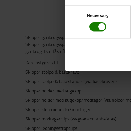
Consent
Necessary
Selection
Skipper genbrugsspand er en robust og holdbar beholder
Skipper genbrugsspand er en robust og holdbar affaldsb
genbrug. Den fås i flere farver.
Kan fastgøres til:
Skipper stolpe & basekrave
Skipper stolpe & basestander (via basekraven)
Skipper holder med sugekop
Skipper holder med sugekop/modtager (via holder m
Skipper klemmeholder/modtager
Skipper modtagerclips (vægversion anbefales)
Skipper ledningsstropclips