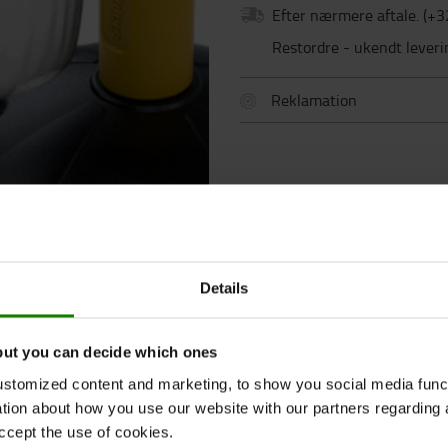
Efter nærmere aftale.
(+
3
Restordre - ukendt leveri
Reklamation
Details
but you can decide which ones
stomized content and marketing, to show you social media functi
SPECIFIKATION
KONTAKT OS
ation about how you use our website with our partners regarding 
ccept the use of cookies.