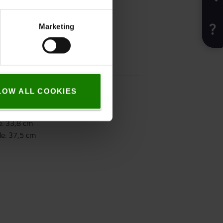
Marketing
fikation
1,1
kg
LOW ALL COOKIES
Orange
:
19,4
cm
e
:
33,8
cm
de
:
37,5
cm