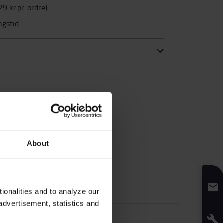
29 kr.pr. ordre
)
ngstid
About
onalities and to analyze our
advertisement, statistics and