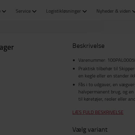
e
Service
Logistikløsninger
Nyheder & viden
Beskrivelse
ager
Varenummer
:
100PAL0005
Praktisk tilbehør til Skippe
en kegle eller en stander ik
Fås i to udgaver, en vægver
halvpermanent brug, og en
til køretøjer, reoler eller a
LÆS FULD BESKRIVELSE
Vælg variant