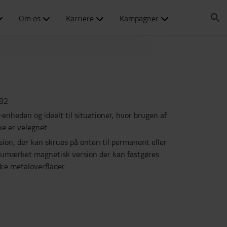
Om os
Karriere
Kampagner
82
r-enheden og ideelt til situationer, hvor brugen af
ke er velegnet
sion, der kan skrues på enten til permanent eller
 umærket magnetisk version der kan fastgøres
ndre metaloverflader