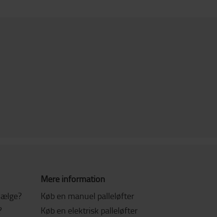
Mere information
 vælge?
Køb en manuel palleløfter
?
Køb en elektrisk palleløfter