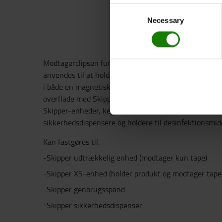
Consent
Necessary
Selection
Modtagerclipsen fungerer som endepunkt for Skippers
anvendes til at holde Skippers ekstraudstyr til affal
i både en magnetisk og en ikke-magnetisk udgave. Fas
overflade med Skippers modtagerclips. Det afslutter 
Skipper-enheder, kegler eller standere. Produkter ti
sikkerhedsdispensere og holdere til desinfektionsmidd
Kan fastgøres til:
-Skipper udtrækkelig enhed (modtager kun tape)
-Skipper XS-enhed (holder produkt og modtager tape
-Skipper genbrugsspand
-Skipper sikkerhedsdispenser