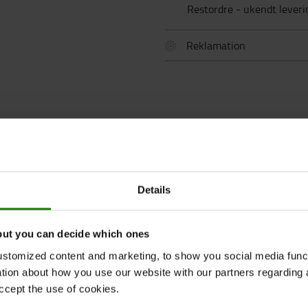
Restordre - ukendt leveri
Reklamation
Details
but you can decide which ones
stomized content and marketing, to show you social media functi
SPECIFIKATION
KONTAKT OS
ation about how you use our website with our partners regarding 
ccept the use of cookies.