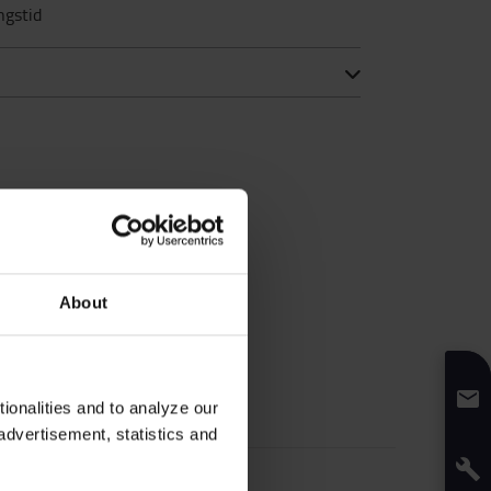
ngstid
About
onalities and to analyze our
advertisement, statistics and