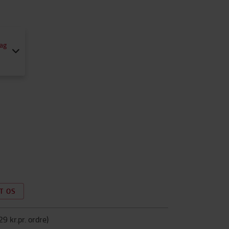
ag
T OS
29 kr.pr. ordre
)