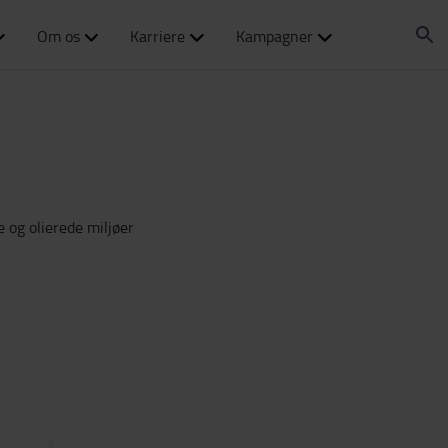
Om os
Karriere
Kampagner
 og olierede miljøer