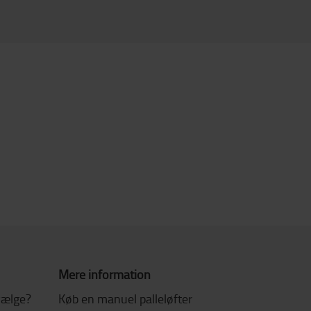
Mere information
 vælge?
Køb en manuel palleløfter