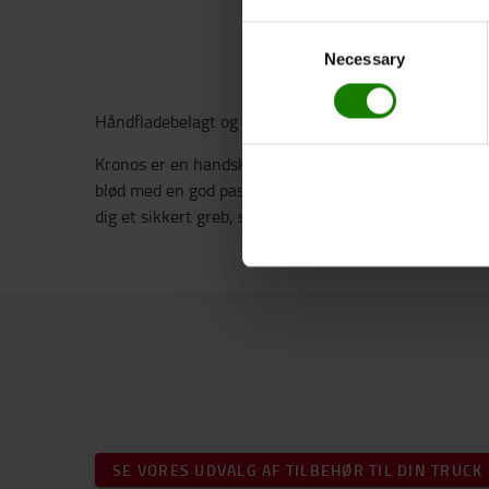
Consent
Necessary
Selection
Håndfladebelagt og stækbar handske med god pasform 
Kronos er en handske med håndfladebelægning med e
blød med en god pasform. Handsken er dyppet i to lag 
dig et sikkert greb, selv når du skal gribe om våde e
SE VORES UDVALG AF TILBEHØR TIL DIN TRUCK