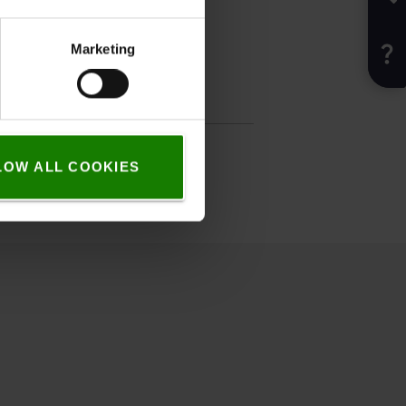
Marketing
fikation
lse
:
7
LOW ALL COOKIES