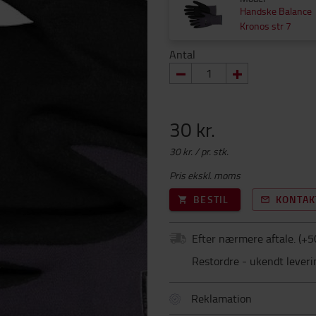
Handske Balance
Kronos str 7
Antal
30 kr.
30 kr. / pr. stk.
Pris ekskl. moms
BESTIL
KONTAK
Efter nærmere aftale.
(+
5
Restordre - ukendt leveri
Reklamation