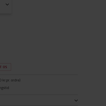
T OS
0 kr.pr. ordre
)
ngstid