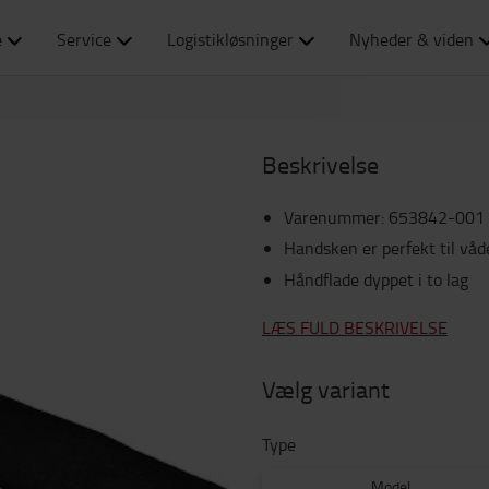
e
Service
Logistikløsninger
Nyheder & viden
Beskrivelse
Varenummer
:
653842-001
Handsken er perfekt til våde
Håndflade dyppet i to lag
LÆS FULD BESKRIVELSE
Vælg variant
Type
Model