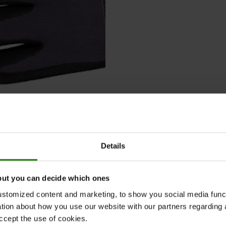
Details
but you can decide which ones
SPECIFIKATION
POPULÆRT TILBEHØR
KONTAKT OS
stomized content and marketing, to show you social media functi
ation about how you use our website with our partners regarding 
ccept the use of cookies.