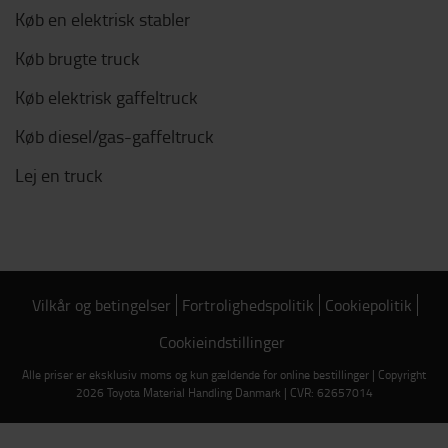
Køb en elektrisk stabler
Køb brugte truck
Køb elektrisk gaffeltruck
Køb diesel/gas-gaffeltruck
Lej en truck
Vilkår og betingelser
Fortrolighedspolitik
Cookiepolitik
Cookieindstillinger
Alle priser er eksklusiv moms og kun gældende for online bestillinger | Copyright
2026 Toyota Material Handling Danmark | CVR: 62657014