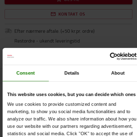
KONTAKT OS
Efter nærmere aftale.
(+
50 kr.pr. ordre
)
Restordre - ukendt leveringstid
Reklamation
Consent
Details
About
SPECIFIKATION
This website uses cookies, but you can decide which ones
We use cookies to provide customized content and
Specifikation
marketing, to show you social media functionalities and to
analyze our traffic. We also share information about how you
use our website with our partners regarding advertisement,
Beskyttelseshandske med to lag latex.
statistics and social media. Click "OK" to accept the use of