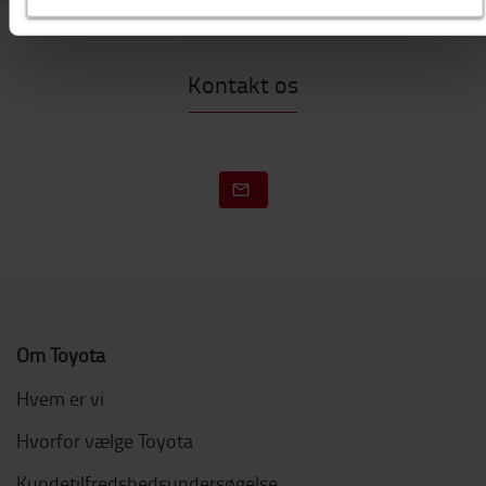
Kontakt os
Om Toyota
Hvem er vi
Hvorfor vælge Toyota
Kundetilfredshedsundersøgelse