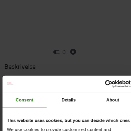
Beskrivelse
Varenummer
:
670500
Sikker opbevaring og beskyttelse af opladeren
Reducerer skader og omkostninger
Consent
Details
About
Robust og langtidsholdbar design
Nem at samle og bruge
This website uses cookies, but you can decide which ones
LÆS FULD BESKRIVELSE
We use cookies to provide customized content and