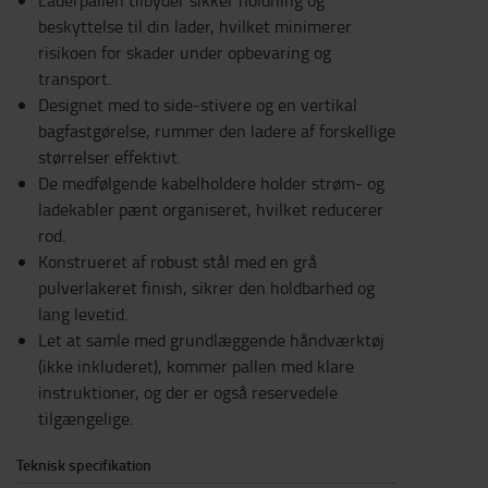
Laderpallen tilbyder sikker holdning og
beskyttelse til din lader, hvilket minimerer
risikoen for skader under opbevaring og
transport.
Designet med to side-stivere og en vertikal
bagfastgørelse, rummer den ladere af forskellige
størrelser effektivt.
De medfølgende kabelholdere holder strøm- og
ladekabler pænt organiseret, hvilket reducerer
rod.
Konstrueret af robust stål med en grå
pulverlakeret finish, sikrer den holdbarhed og
lang levetid.
Let at samle med grundlæggende håndværktøj
(ikke inkluderet), kommer pallen med klare
instruktioner, og der er også reservedele
tilgængelige.
Teknisk specifikation