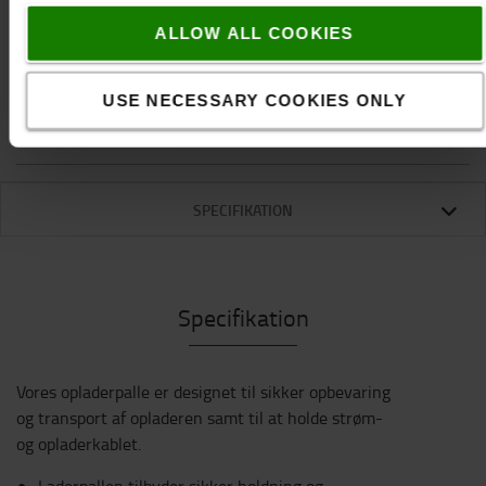
ALLOW ALL COOKIES
KONTAKT OS
Efter nærmere aftale.
(+
50 kr.pr. ordre
)
USE NECESSARY COOKIES ONLY
1 afsendes 11-08-2026
SPECIFIKATION
Specifikation
Vores opladerpalle er designet til sikker opbevaring
og transport af opladeren samt til at holde strøm-
og opladerkablet.