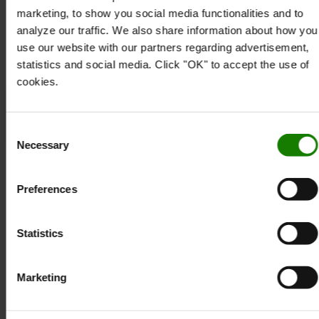
marketing, to show you social media functionalities and to
Vælg variant
analyze our traffic. We also share information about how you
use our website with our partners regarding advertisement,
Type
statistics and social media. Click "OK" to accept the use of
cookies.
Model
Laderpalle med TOYOTA-mærke
Consent
Necessary
Selection
Antal
Preferences
2.218 kr.
Statistics
2.218 kr. / pr. stk.
Marketing
Pris ekskl. moms
BESTIL