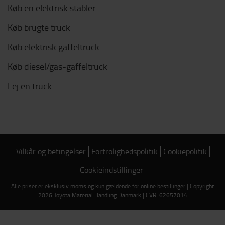
Køb en elektrisk stabler
Køb brugte truck
Køb elektrisk gaffeltruck
Køb diesel/gas-gaffeltruck
Lej en truck
Vilkår og betingelser
Fortrolighedspolitik
Cookiepolitik
Cookieindstillinger
Alle priser er eksklusiv moms og kun gældende for online bestillinger | Copyright
2026 Toyota Material Handling Danmark | CVR: 62657014