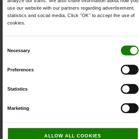
analyze our traffic. We also share information about how you
use our website with our partners regarding advertisement,
4 stik:
statistics and social media. Click "OK" to accept the use of
2 x SAE, indvendig Ø: 20,95 mm
cookies.
2 x USB,
95 x 33 x 85 mm
Specifikation
Consent
Necessary
Selection
Farve
:
Sort
Højde
:
3,3
cm
Bredde
:
9,5
cm
Preferences
Længde
:
8,5
cm
Vægt
:
1
g
Statistics
Marketing
Populært tilbehør
ALLOW ALL COOKIES