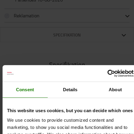
Reklamation
SPECIFIKATION
Specifikation
Dette udvendige stik er meget praktisk! Ud over de
Consent
Details
About
to USB-porte findes der yderligere to stik til
standard stikforbindelser. USB-portenes høje
ladestrøm på 5.000 mA (2 x 2.500 mA) giver en
This website uses cookies, but you can decide which ones
pålidelig opladning af dine elektroniske enheder,
We use cookies to provide customized content and
f.eks. smartphones, tablets osv.
marketing, to show you social media functionalities and to
Teknisk specifikation