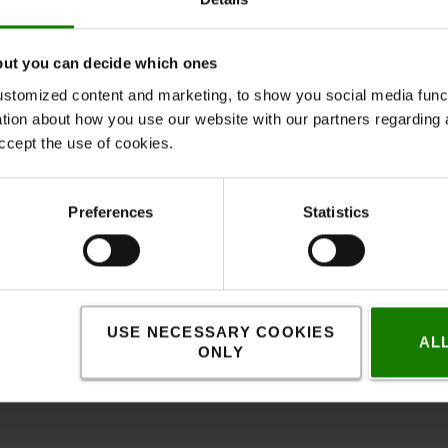
batteridrevet vandingspistol, så leje- eller
but you can decide which ones
trykke på og de 45° dysvinkel gør denne pistol
stomized content and marketing, to show you social media functi
ation about how you use our website with our partners regarding 
r stoppet.
ccept the use of cookies.
id spray og beskytter dysen mod skader.
viklet ABS-plast.
orudindstillet til det optimale niveau for de
Preferences
Statistics
002513
USE NECESSARY COOKIES
AL
ONLY