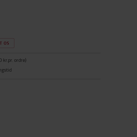
T OS
0 kr.pr. ordre
)
ngstid