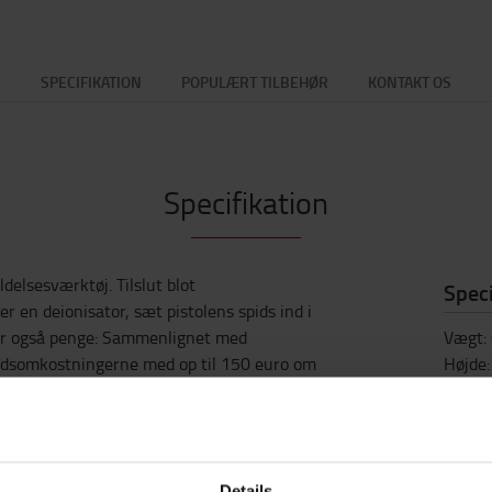
SPECIFIKATION
POPULÆRT TILBEHØR
KONTAKT OS
Specifikation
delsesværktøj. Tilslut blot
Speci
r en deionisator, sæt pistolens spids ind i
rer også penge: Sammenlignet med
Vægt
:
jdsomkostningerne med op til 150 euro om
Højde
Bredd
Læng
nologi. Verdens hurtigste, mest holdbare og
 dit lager eller distributionscenter ved at
du allerede bruger batteridrevne
Details