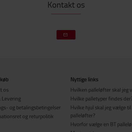
Kontakt os
 køb
Nyttige links
t os
Hvilken palleløfter skal jeg
& Levering
Hvilke palletyper findes der
gs- og betalingsbetingelser
Hvilke hjul skal jeg vælge ti
palleløfter?
tionsret og returpolitik
Hvorfor vælge en BT pallelø