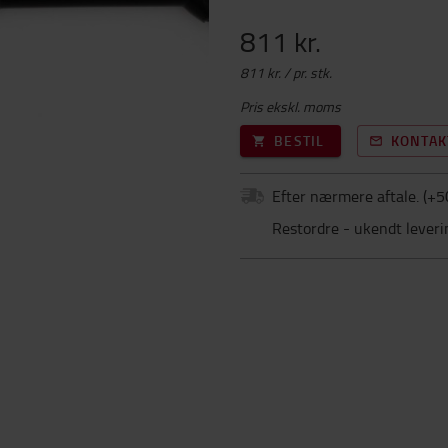
811 kr.
811 kr. / pr. stk.
Pris ekskl. moms
BESTIL
KONTAK
Efter nærmere aftale.
(+
5
Restordre - ukendt leveri