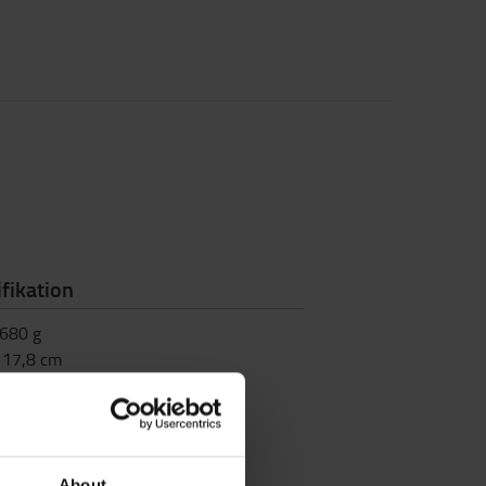
fikation
680
g
:
17,8
cm
e
:
5,1
cm
de
:
43,2
cm
About