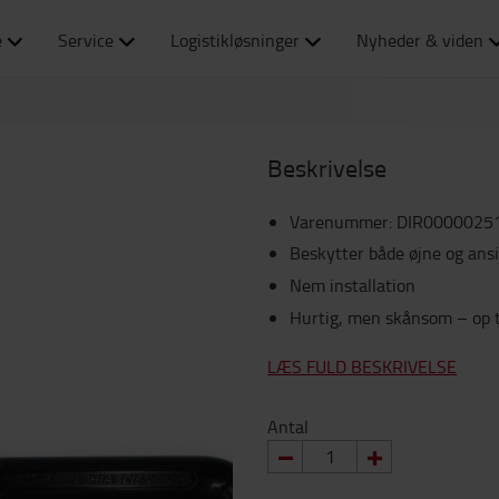
e
Service
Logistikløsninger
Nyheder & viden
Beskrivelse
Varenummer
:
DIR0000025
Beskytter både øjne og ans
Nem installation
Hurtig, men skånsom – op ti
LÆS FULD BESKRIVELSE
Antal