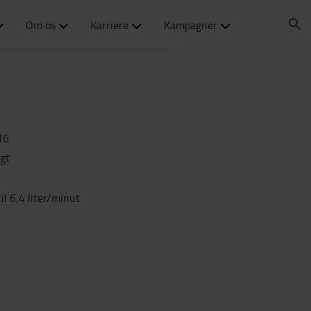
Om os
Karriere
Kampagner
16
igt
l 6,4 liter/minut