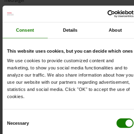
medfølger
Teknisk specifikation
*Højde: 1100 mm
Consent
Details
About
*Bredde: 550 mm
*Dybde: 450 mm
*Farve: Sort/hvid
This website uses cookies, but you can decide which ones
*Materiale: Plast
We use cookies to provide customized content and
Specifikation
marketing, to show you social media functionalities and to
Vægt
:
35
kg
analyze our traffic. We also share information about how you
Farve
:
Hvid
use our website with our partners regarding advertisement,
Højde
:
1,1
m
statistics and social media. Click "OK" to accept the use of
Bredde
:
55
cm
cookies.
Længde
:
45
cm
Consent
Necessary
Selection